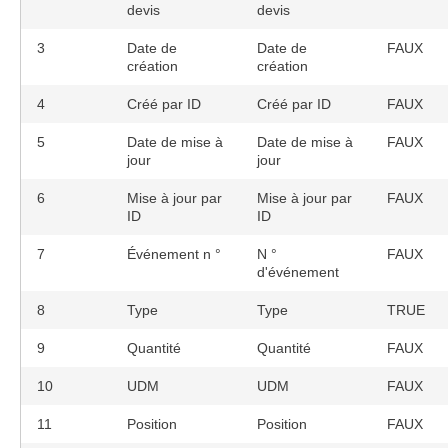
devis
devis
3
Date de
Date de
FAUX
création
création
4
Créé par ID
Créé par ID
FAUX
5
Date de mise à
Date de mise à
FAUX
jour
jour
6
Mise à jour par
Mise à jour par
FAUX
ID
ID
7
Événement n °
N °
FAUX
d'événement
8
Type
Type
TRUE
9
Quantité
Quantité
FAUX
10
UDM
UDM
FAUX
11
Position
Position
FAUX