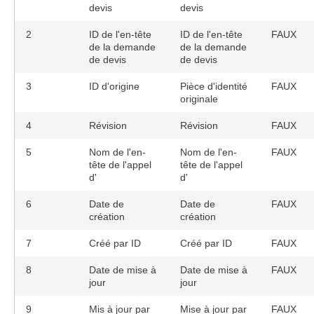
devis
devis
2
ID de l'en-tête
ID de l'en-tête
FAUX
de la demande
de la demande
de devis
de devis
3
ID d'origine
Pièce d'identité
FAUX
originale
4
Révision
Révision
FAUX
5
Nom de l'en-
Nom de l'en-
FAUX
tête de l'appel
tête de l'appel
d'
d'
6
Date de
Date de
FAUX
création
création
7
Créé par ID
Créé par ID
FAUX
8
Date de mise à
Date de mise à
FAUX
jour
jour
9
Mis à jour par
Mise à jour par
FAUX