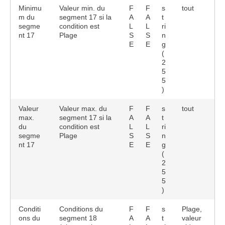
Minimu
Valeur min. du
F
F
s
tout
m du
segment 17 si la
A
A
t
segme
condition est
L
L
ri
nt 17
Plage
S
S
n
E
E
g
(
2
5
5
)
Valeur
Valeur max. du
F
F
s
tout
max.
segment 17 si la
A
A
t
du
condition est
L
L
ri
segme
Plage
S
S
n
nt 17
E
E
g
(
2
5
5
)
Conditi
Conditions du
F
F
s
Plage,
ons du
segment 18
A
A
t
valeur