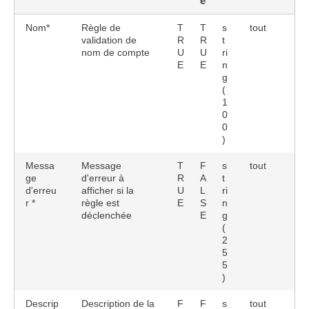
e
Nom*
Règle de
T
T
s
tout
validation de
R
R
t
nom de compte
U
U
ri
E
E
n
g
(
1
0
0
)
Messa
Message
T
F
s
tout
ge
d'erreur à
R
A
t
d'erreu
afficher si la
U
L
ri
r *
règle est
E
S
n
déclenchée
E
g
(
2
5
5
)
Descrip
Description de la
F
F
s
tout