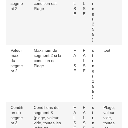
segme
condition est
L
L
ri
nt 2
Plage
S
S
n
E
E
g
(
2
5
5
)
Valeur
Maximum du
F
F
s
tout
max.
segment 2 si la
A
A
t
du
condition est
L
L
ri
segme
Plage
S
S
n
nt 2
E
E
g
(
2
5
5
)
Conditi
Conditions du
F
F
s
Plage,
on du
segment 3
A
A
t
valeur
segme
(plage, valeur
L
L
ri
vide,
nt 3
vide, toutes les
S
S
n
toutes