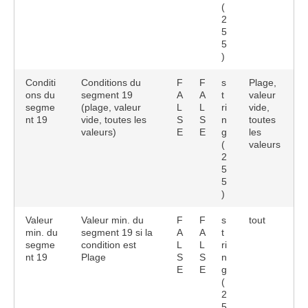
(
2
5
5
)
Conditi
Conditions du
F
F
s
Plage,
ons du
segment 19
A
A
t
valeur
segme
(plage, valeur
L
L
ri
vide,
nt 19
vide, toutes les
S
S
n
toutes
valeurs)
E
E
g
les
(
valeurs
2
5
5
)
Valeur
Valeur min. du
F
F
s
tout
min. du
segment 19 si la
A
A
t
segme
condition est
L
L
ri
nt 19
Plage
S
S
n
E
E
g
(
2
5