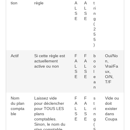
tion
règle
A
A
t
L
L
ri
S
S
n
E
E
g
(
2
5
5
)
Actif
Si cette règle est
F
F
b
Oui/No
actuellement
A
A
o
n,
active ou non
L
L
o
Vrai/Fa
S
S
l
ux,
E
E
e
O/N,
a
T/F
n
Nom
Laissez vide
F
F
s
Vide ou
du plan
pour déclencher
A
A
t
doit
compta
pour TOUS LES
L
L
ri
exister
ble
plans
S
S
n
dans
comptables.
E
E
g
Coupa
Sinon, le nom du
(
plan comptable
5