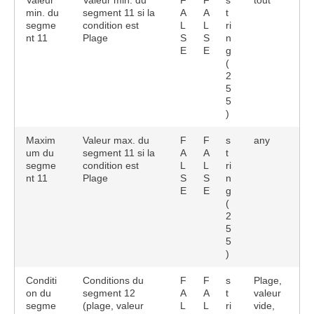
Valeur
Valeur min. du
F
F
s
tout
min. du
segment 11 si la
A
A
t
segme
condition est
L
L
ri
nt 11
Plage
S
S
n
E
E
g
(
2
5
5
)
Maxim
Valeur max. du
F
F
s
any
um du
segment 11 si la
A
A
t
segme
condition est
L
L
ri
nt 11
Plage
S
S
n
E
E
g
(
2
5
5
)
Conditi
Conditions du
F
F
s
Plage,
on du
segment 12
A
A
t
valeur
segme
(plage, valeur
L
L
ri
vide,