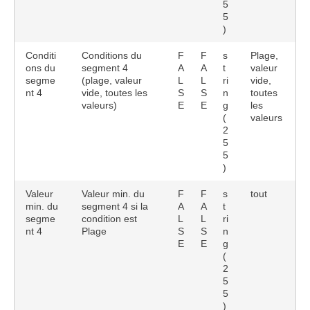
5
5
)
Conditi
Conditions du
F
F
s
Plage,
ons du
segment 4
A
A
t
valeur
segme
(plage, valeur
L
L
ri
vide,
nt 4
vide, toutes les
S
S
n
toutes
valeurs)
E
E
g
les
(
valeurs
2
5
5
)
Valeur
Valeur min. du
F
F
s
tout
min. du
segment 4 si la
A
A
t
segme
condition est
L
L
ri
nt 4
Plage
S
S
n
E
E
g
(
2
5
5
)