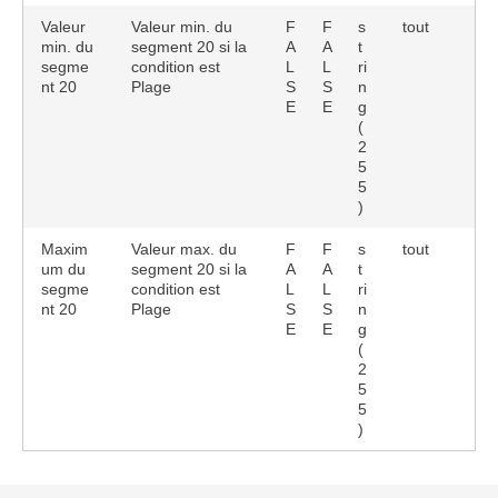
Valeur
Valeur min. du
F
F
s
tout
min. du
segment 20 si la
A
A
t
segme
condition est
L
L
ri
nt 20
Plage
S
S
n
E
E
g
(
2
5
5
)
Maxim
Valeur max. du
F
F
s
tout
um du
segment 20 si la
A
A
t
segme
condition est
L
L
ri
nt 20
Plage
S
S
n
E
E
g
(
2
5
5
)