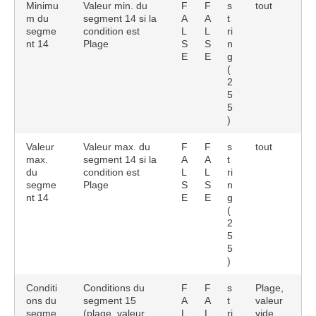
Minimu
Valeur min. du
F
F
s
tout
m du
segment 14 si la
A
A
t
segme
condition est
L
L
ri
nt 14
Plage
S
S
n
E
E
g
(
2
5
5
)
Valeur
Valeur max. du
F
F
s
tout
max.
segment 14 si la
A
A
t
du
condition est
L
L
ri
segme
Plage
S
S
n
nt 14
E
E
g
(
2
5
5
)
Conditi
Conditions du
F
F
s
Plage,
ons du
segment 15
A
A
t
valeur
segme
(plage, valeur
L
L
ri
vide,