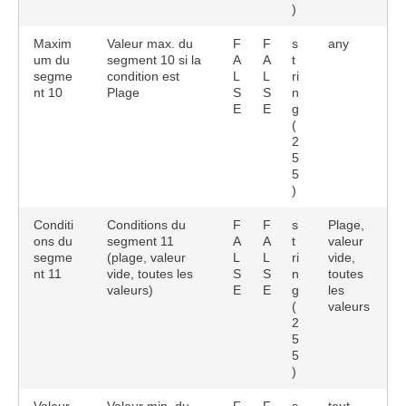
)
Maxim
Valeur max. du
F
F
s
any
um du
segment 10 si la
A
A
t
segme
condition est
L
L
ri
nt 10
Plage
S
S
n
E
E
g
(
2
5
5
)
Conditi
Conditions du
F
F
s
Plage,
ons du
segment 11
A
A
t
valeur
segme
(plage, valeur
L
L
ri
vide,
nt 11
vide, toutes les
S
S
n
toutes
valeurs)
E
E
g
les
(
valeurs
2
5
5
)