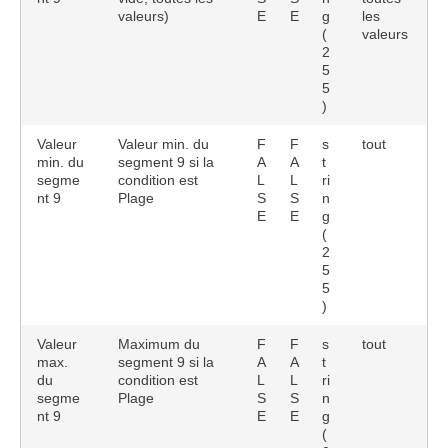
valeurs)
E
E
g
les
(
valeurs
2
5
5
)
Valeur
Valeur min. du
F
F
s
tout
min. du
segment 9 si la
A
A
t
segme
condition est
L
L
ri
nt 9
Plage
S
S
n
E
E
g
(
2
5
5
)
Valeur
Maximum du
F
F
s
tout
max.
segment 9 si la
A
A
t
du
condition est
L
L
ri
segme
Plage
S
S
n
nt 9
E
E
g
(