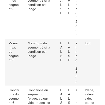
m du
segment 5 si la
A
A
t
segme
condition est
L
L
ri
nt 5
Plage
S
S
n
E
E
g
(
2
5
5
)
Valeur
Maximum du
F
F
s
tout
max.
segment 5 si la
A
A
t
du
condition est
L
L
ri
segme
Plage
S
S
n
nt 5
E
E
g
(
2
5
5
)
Conditi
Conditions du
F
F
s
Plage,
ons du
segment 6
A
A
t
valeur
segme
(plage, valeur
L
L
ri
vide,
nt 6
vide, toutes les
S
S
n
toutes