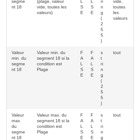
segme
(plage, valeur
L
L
ri
vide,
nt 18
vide, toutes les
S
S
n
toutes
valeurs)
E
E
g
les
(
valeurs
2
5
5
)
Valeur
Valeur min. du
F
F
s
tout
min. du
segment 18 si la
A
A
t
segme
condition est
L
L
ri
nt 18
Plage
S
S
n
E
E
g
(
2
5
5
)
Valeur
Valeur max. du
F
F
s
tout
max.
segment 18 si la
A
A
t
du
condition est
L
L
ri
segme
Plage
S
S
n
nt 18
E
E
g