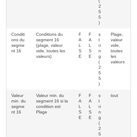
(
2
5
5
)
Conditi
Conditions du
F
F
s
Plage,
ons du
segment 16
A
A
t
valeur
segme
(plage, valeur
L
L
ri
vide,
nt 16
vide, toutes les
S
S
n
toutes
valeurs)
E
E
g
les
(
valeurs
2
5
5
)
Valeur
Valeur min. du
F
F
s
tout
min. du
segment 16 si la
A
A
t
segme
condition est
L
L
ri
nt 16
Plage
S
S
n
E
E
g
(
2
5