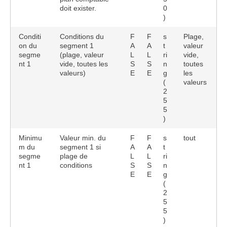
doit exister.
0
)
Conditi
Conditions du
F
F
s
Plage,
on du
segment 1
A
A
t
valeur
segme
(plage, valeur
L
L
ri
vide,
nt 1
vide, toutes les
S
S
n
toutes
valeurs)
E
E
g
les
(
valeurs
2
5
5
)
Minimu
Valeur min. du
F
F
s
tout
m du
segment 1 si
A
A
t
segme
plage de
L
L
ri
nt 1
conditions
S
S
n
E
E
g
(
2
5
5
)