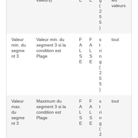
valeurs)
E
E
g
les
(
valeurs
2
5
5
)
Valeur
Valeur min. du
F
F
s
tout
min. du
segment 3 si la
A
A
t
segme
condition est
L
L
ri
nt 3
Plage
S
S
n
E
E
g
(
2
5
5
)
Valeur
Maximum du
F
F
s
tout
max.
segment 3 si la
A
A
t
du
condition est
L
L
ri
segme
Plage
S
S
n
nt 3
E
E
g
(
2