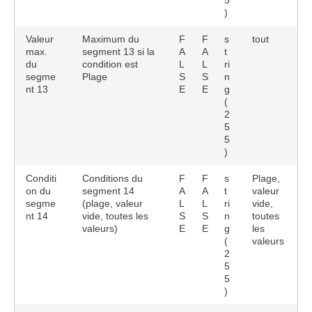
5
)
Valeur
Maximum du
F
F
s
tout
max.
segment 13 si la
A
A
t
du
condition est
L
L
ri
segme
Plage
S
S
n
nt 13
E
E
g
(
2
5
5
)
Conditi
Conditions du
F
F
s
Plage,
on du
segment 14
A
A
t
valeur
segme
(plage, valeur
L
L
ri
vide,
nt 14
vide, toutes les
S
S
n
toutes
valeurs)
E
E
g
les
(
valeurs
2
5
5
)