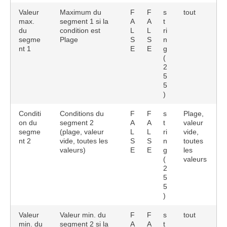
Valeur
Maximum du
F
F
s
tout
max.
segment 1 si la
A
A
t
du
condition est
L
L
ri
segme
Plage
S
S
n
nt 1
E
E
g
(
2
5
5
)
Conditi
Conditions du
F
F
s
Plage,
on du
segment 2
A
A
t
valeur
segme
(plage, valeur
L
L
ri
vide,
nt 2
vide, toutes les
S
S
n
toutes
valeurs)
E
E
g
les
(
valeurs
2
5
5
)
Valeur
Valeur min. du
F
F
s
tout
min. du
segment 2 si la
A
A
t