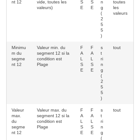
nt 12
vide, toutes les
S
S
n
toutes
valeurs)
E
E
g
les
(
valeurs
2
5
5
)
Minimu
Valeur min. du
F
F
s
tout
m du
segment 12 si la
A
A
t
segme
condition est
L
L
ri
nt 12
Plage
S
S
n
E
E
g
(
2
5
5
)
Valeur
Valeur max. du
F
F
s
tout
max.
segment 12 si la
A
A
t
du
condition est
L
L
ri
segme
Plage
S
S
n
nt 12
E
E
g
(