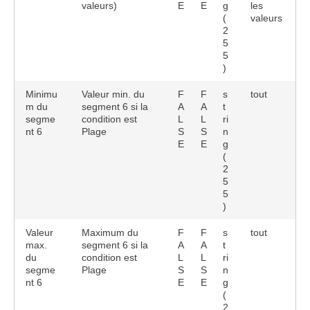
valeurs)
E
E
g
les
(
valeurs
2
5
5
)
Minimu
Valeur min. du
F
F
s
tout
m du
segment 6 si la
A
A
t
segme
condition est
L
L
ri
nt 6
Plage
S
S
n
E
E
g
(
2
5
5
)
Valeur
Maximum du
F
F
s
tout
max.
segment 6 si la
A
A
t
du
condition est
L
L
ri
segme
Plage
S
S
n
nt 6
E
E
g
(
2