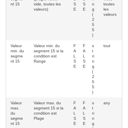
nt 15
vide, toutes les
S
S
n
toutes
valeurs)
E
E
g
les
(
valeurs
2
5
5
)
Valeur
Valeur min. du
F
F
s
tout
min. du
segment 15 si la
A
A
t
segme
condition est
L
L
ri
nt 15
Range
S
S
n
E
E
g
(
2
5
5
)
Valeur
Valeur max. du
F
F
s
any
max.
segment 15 si la
A
A
t
du
condition est
L
L
ri
segme
Plage
S
S
n
nt 15
E
E
g