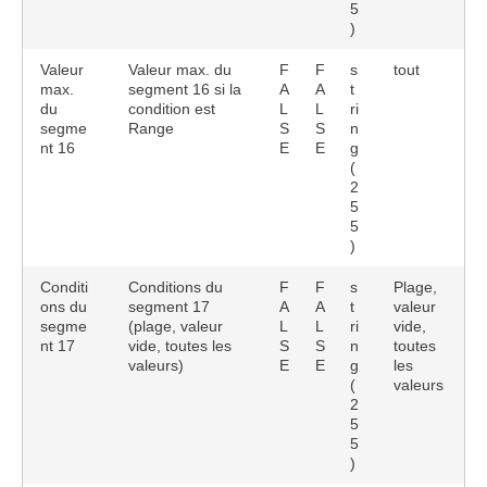
5
)
Valeur
Valeur max. du
F
F
s
tout
max.
segment 16 si la
A
A
t
du
condition est
L
L
ri
segme
Range
S
S
n
nt 16
E
E
g
(
2
5
5
)
Conditi
Conditions du
F
F
s
Plage,
ons du
segment 17
A
A
t
valeur
segme
(plage, valeur
L
L
ri
vide,
nt 17
vide, toutes les
S
S
n
toutes
valeurs)
E
E
g
les
(
valeurs
2
5
5
)