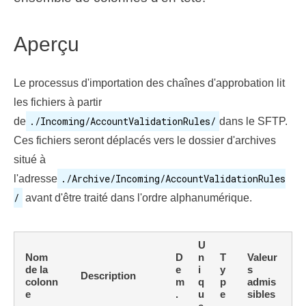
Aperçu
Le processus d'importation des chaînes d'approbation lit
les fichiers à partir
./Incoming/AccountValidationRules/
de
dans le SFTP.
Ces fichiers seront déplacés vers le dossier d'archives
situé à
./Archive/Incoming/AccountValidationRules
l'adresse
/
avant d'être traité dans l'ordre alphanumérique.
U
Nom
D
n
T
Valeur
de la
e
i
y
s
Description
colonn
m
q
p
admis
e
.
u
e
sibles