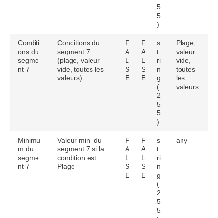
5
5
)
Conditi
Conditions du
F
F
s
Plage,
ons du
segment 7
A
A
t
valeur
segme
(plage, valeur
L
L
ri
vide,
nt 7
vide, toutes les
S
S
n
toutes
valeurs)
E
E
g
les
(
valeurs
2
5
5
)
Minimu
Valeur min. du
F
F
s
any
m du
segment 7 si la
A
A
t
segme
condition est
L
L
ri
nt 7
Plage
S
S
n
E
E
g
(
2
5
5