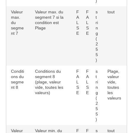
)
Valeur
Valeur max. du
F
F
s
tout
max.
segment 7 si la
A
A
t
du
condition est
L
L
ri
segme
Plage
S
S
n
nt 7
E
E
g
(
2
5
5
)
Conditi
Conditions du
F
F
s
Plage,
ons du
segment 8
A
A
t
valeur
segme
(plage, valeur
L
L
ri
vide,
nt 8
vide, toutes les
S
S
n
toutes
valeurs)
E
E
g
les
(
valeurs
2
5
5
)
Valeur
Valeur min. du
F
F
s
tout