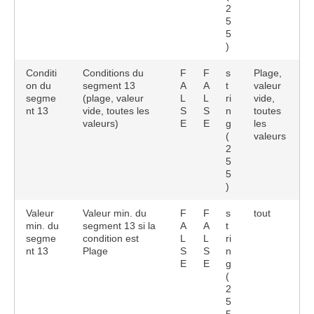
2
5
5
)
Conditi
Conditions du
F
F
s
Plage,
on du
segment 13
A
A
t
valeur
segme
(plage, valeur
L
L
ri
vide,
nt 13
vide, toutes les
S
S
n
toutes
valeurs)
E
E
g
les
(
valeurs
2
5
5
)
Valeur
Valeur min. du
F
F
s
tout
min. du
segment 13 si la
A
A
t
segme
condition est
L
L
ri
nt 13
Plage
S
S
n
E
E
g
(
2
5