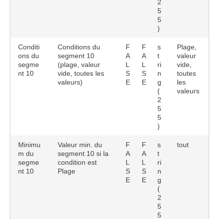
2
5
5
)
Conditi
Conditions du
F
F
s
Plage,
ons du
segment 10
A
A
t
valeur
segme
(plage, valeur
L
L
ri
vide,
nt 10
vide, toutes les
S
S
n
toutes
valeurs)
E
E
g
les
(
valeurs
2
5
5
)
Minimu
Valeur min. du
F
F
s
tout
m du
segment 10 si la
A
A
t
segme
condition est
L
L
ri
nt 10
Plage
S
S
n
E
E
g
(
2
5
5