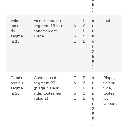
5
)
Valeur
Valeur max. du
F
F
s
tout
max.
segment 19 si la
A
A
t
du
condition est
L
L
ri
segme
Plage
S
S
n
nt 19
E
E
g
(
2
5
5
)
Conditi
Conditions du
F
F
s
Plage,
ons du
segment 20
A
A
t
valeur
segme
(plage, valeur
L
L
ri
vide,
nt 20
vide, toutes les
S
S
n
toutes
valeurs)
E
E
g
les
(
valeurs
2
5
5
)