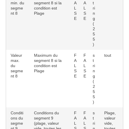
min. du
segment 8 si la
A
A
t
segme
condition est
L
L
ri
nt 8
Plage
S
S
n
E
E
g
(
2
5
5
)
Valeur
Maximum du
F
F
s
tout
max.
segment 8 si la
A
A
t
du
condition est
L
L
ri
segme
Plage
S
S
n
nt 8
E
E
g
(
2
5
5
)
Conditi
Conditions du
F
F
s
Plage,
ons du
segment 9
A
A
t
valeur
segme
(plage, valeur
L
L
ri
vide,
nt 9
vide, toutes les
S
S
n
toutes