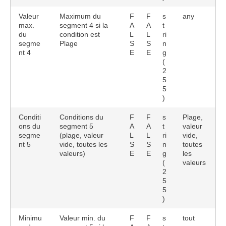
Valeur
Maximum du
F
F
s
any
max.
segment 4 si la
A
A
t
du
condition est
L
L
ri
segme
Plage
S
S
n
nt 4
E
E
g
(
2
5
5
)
Conditi
Conditions du
F
F
s
Plage,
ons du
segment 5
A
A
t
valeur
segme
(plage, valeur
L
L
ri
vide,
nt 5
vide, toutes les
S
S
n
toutes
valeurs)
E
E
g
les
(
valeurs
2
5
5
)
Minimu
Valeur min. du
F
F
s
tout