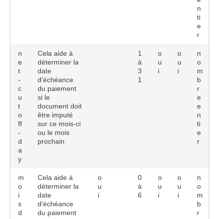
n
ti
e
r
n
Cela aide à
1
o
o
n
e
déterminer la
à
u
u
o
t
date
3
i
i
m
-
d'échéance
1
b
c
du paiement
r
u
si le
e
t
document doit
e
o
être imputé
n
ff
sur ce mois-ci
ti
-
ou le mois
e
d
prochain
r
a
y
m
Cela aide à
o
0
o
o
n
o
déterminer la
u
à
u
u
o
i
date
i
6
i
i
m
s
d'échéance
b
d
du paiement
r