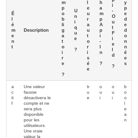
m
l
h
y
i
p
e
a
p
U
-
É
o
u
m
e
n
O
l
b
r
p
d
i
u
é
li
a
A
e
q
t
m
Description
g
u
p
d
u
F
e
a
t
i
o
e
i
n
t
o
-
n
e
t
o
r
I
n
?
l
i
i
n
é
d
r
s
e
e
é
?
s
?
e
?
a
Une valeur
tr
o
o
b
c
fausse
u
u
u
o
ti
désactivera le
e
i
i
o
f
compte et ne
l
sera plus
e
disponible
a
pour les
n
utilisateurs.
Une vraie
valeur la