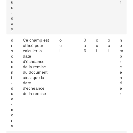
u
r
e
-
d
a
y
d
Ce champ est
o
0
o
o
n
i
utilisé pour
u
à
u
u
o
s
calculer la
i
6
i
i
m
c
date
b
o
d'échéance
r
u
de la remise
e
n
du document
e
t
ainsi que la
n
-
date
ti
d
d'échéance
e
u
de la remise.
r
e
-
m
o
i
s