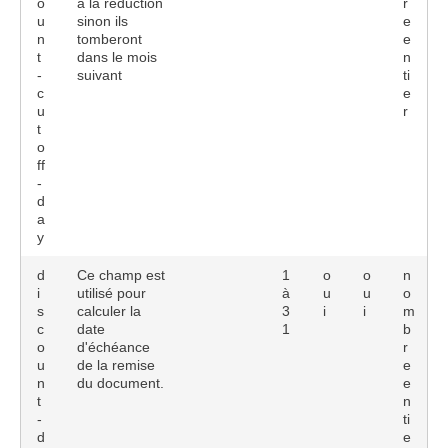
o
à la réduction
r
u
sinon ils
e
n
tomberont
e
t
dans le mois
n
-
suivant
ti
c
e
u
r
t
o
ff
-
d
a
y
d
Ce champ est
1
o
o
n
i
utilisé pour
à
u
u
o
s
calculer la
3
i
i
m
c
date
1
b
o
d'échéance
r
u
de la remise
e
n
du document.
e
t
n
-
ti
d
e