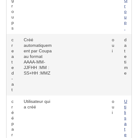
g
G
r
r
o
o
u
u
p
p
s
c
Créé
o
d
r
automatiquem
u
a
e
ent par Coupa
i
t
a
au format
e
t
AAAA-MM-
ti
e
JJFHH :MM :
m
d
SS+HH :MMZ
e
-
a
t
c
Utilisateur qui
o
U
r
a créé
u
ti
é
i
li
é
s
p
a
a
t
r
e