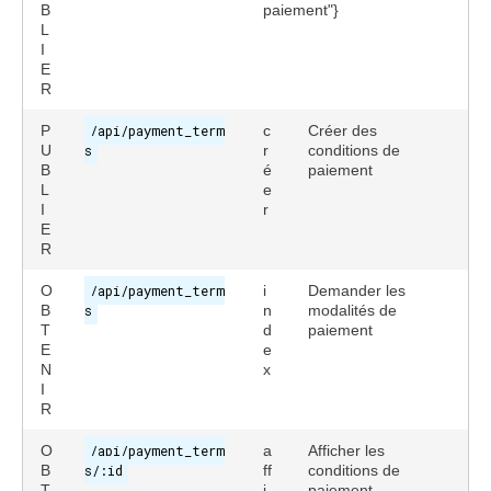
B
paiement"}
L
I
E
R
P
/api/payment_term
c
Créer des
U
s
r
conditions de
B
é
paiement
L
e
I
r
E
R
O
/api/payment_term
i
Demander les
B
s
n
modalités de
T
d
paiement
E
e
N
x
I
R
O
/api/payment_term
a
Afficher les
B
s/:id
ff
conditions de
T
i
paiement