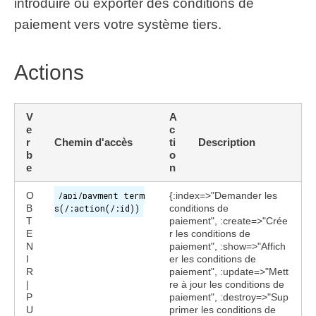
introduire ou exporter des conditions de
paiement vers votre système tiers.
Actions
V
A
e
c
r
Chemin d'accès
ti
Description
b
o
e
n
O
/api/payment_term
{:index=>"Demander les
B
s(/:action(/:id))
conditions de
T
paiement", :create=>"Crée
E
r les conditions de
N
paiement", :show=>"Affich
I
er les conditions de
R
paiement", :update=>"Mett
|
re à jour les conditions de
P
paiement", :destroy=>"Sup
U
primer les conditions de