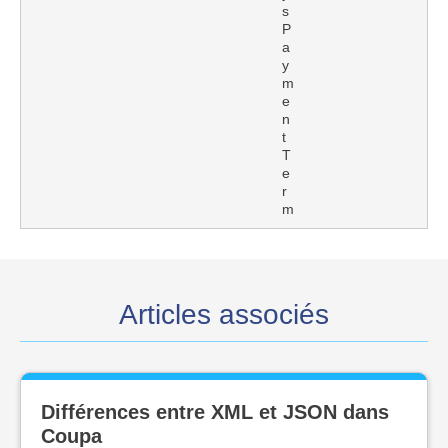
s
P
a
y
m
e
n
t
T
e
r
m
Articles associés
Différences entre XML et JSON dans
Coupa