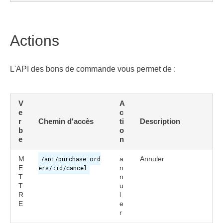
Actions
L'API des bons de commande vous permet de :
V
A
e
c
r
Chemin d'accès
ti
Description
b
o
e
n
M
/api/purchase_ord
a
Annuler
E
ers/:id/cancel
n
T
n
T
u
R
l
E
e
r