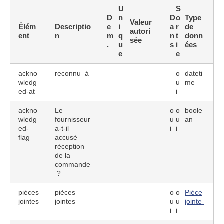
U
S
D
n
D
o
Type
Valeur
Élém
Descriptio
e
i
a
r
de
autori
ent
n
m
q
n
t
donn
sée
.
u
s
i
ées
e
e
ackno
reconnu_à
o
dateti
wledg
u
me
ed-at
i
ackno
Le
o
o
boole
wledg
fournisseur
u
u
an
ed-
a-t-il
i
i
flag
accusé
réception
de la
commande
?
pièces
pièces
o
o
Pièce
jointes
jointes
u
u
jointe
i
i