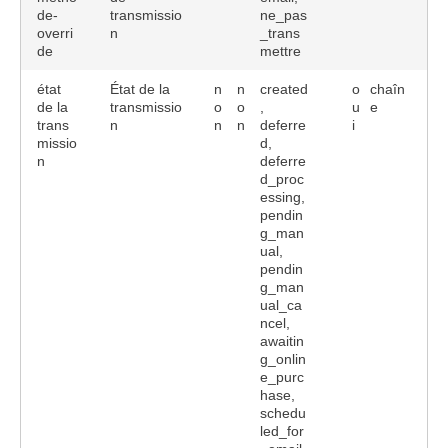
de-
transmissio
ne_pas
overri
n
_trans
de
mettre
état
État de la
n
n
created
o
chaîn
de la
transmissio
o
o
,
u
e
trans
n
n
n
deferre
i
missio
d,
n
deferre
d_proc
essing,
pendin
g_man
ual,
pendin
g_man
ual_ca
ncel,
awaitin
g_onlin
e_purc
hase,
schedu
led_for