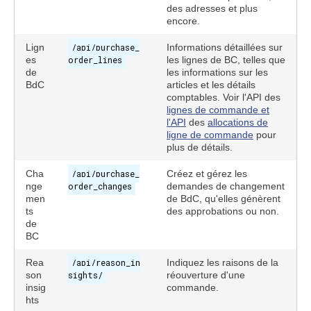
des adresses et plus
encore.
Lign
/api/purchase_
Informations détaillées sur
es
order_lines
les lignes de BC, telles que
de
les informations sur les
BdC
articles et les détails
comptables. Voir l'API des
lignes de commande et
l'API
des
allocations de
ligne de commande
pour
plus de détails.
Cha
/api/purchase_
Créez et gérez les
nge
order_changes
demandes de changement
men
de BdC, qu'elles génèrent
ts
des approbations ou non.
de
BC
Rea
/api/reason_in
Indiquez les raisons de la
son
sights/
réouverture d'une
insig
commande.
hts