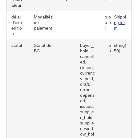
ateur
délai
Modalités
o
o
Shippi
d'exp
de
u
u
ngTer
éditio
paiement
i
i
m
n
statut
Statut du
buyer_
o
string(
BC
hold,
u
50)
cancell
i
ed,
closed,
currenc
y_hold,
draft,
error,
depens
ed,
issued,
supplie
r_hold,
supplie
r_wind
ow_hol