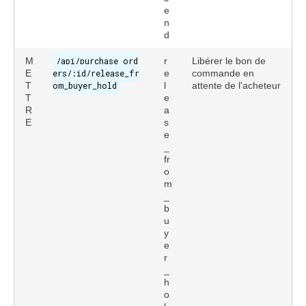
e
n
d
M
/api/purchase_ord
r
Libérer le bon de
E
ers/:id/release_fr
e
commande en
T
om_buyer_hold
l
attente de l'acheteur
T
e
R
a
E
s
e
_
fr
o
m
_
b
u
y
e
r
_
h
o