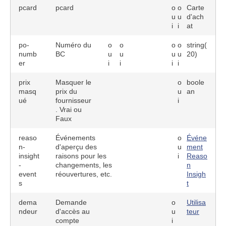
pcard
pcard
o
o
Carte
u
u
d'ach
i
i
at
po-
Numéro du
o
o
o
o
string(
numb
BC
u
u
u
u
20)
er
i
i
i
i
prix
Masquer le
o
boole
masq
prix du
u
an
ué
fournisseur
i
. Vrai ou
Faux
reaso
Événements
o
Événe
n-
d'aperçu des
u
ment
insight
raisons pour les
i
Reaso
-
changements, les
n
event
réouvertures, etc.
Insigh
s
t
dema
Demande
o
Utilisa
ndeur
d'accès au
u
teur
compte
i