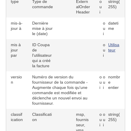
type
Type de
Extern
o
string(
commande
alOrder
u
255)
Header
i
mis-à-
Dernière
o
dateti
jour à
mise à jour
u
me
le (date)
i
mis à
ID Coupa
o
Utilisa
jour
de
u
teur
par
l'utilisateur
i
qui a créé
la facture
versio
Numéro de version du
o
o
nombr
n
fournisseur de la commande -
u
u
e
Augmente chaque fois qu'une
i
i
entier
commande est modifiée et
déclenche un nouvel envoi au
fournisseur.
classif
Classificati
msp,
o
o
string(
ication
on
fournis
u
u
255)
seur,
i
i
vms