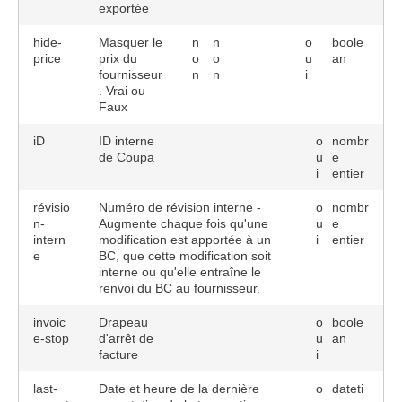
exportée
hide-
Masquer le
n
n
o
boole
price
prix du
o
o
u
an
fournisseur
n
n
i
. Vrai ou
Faux
iD
ID interne
o
nombr
de Coupa
u
e
i
entier
révisio
Numéro de révision interne -
o
nombr
n-
Augmente chaque fois qu'une
u
e
intern
modification est apportée à un
i
entier
e
BC, que cette modification soit
interne ou qu'elle entraîne le
renvoi du BC au fournisseur.
invoic
Drapeau
o
boole
e-stop
d'arrêt de
u
an
facture
i
last-
Date et heure de la dernière
o
dateti