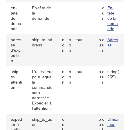
en-
En-tête de
o
En-
tête
la
u
tête
de
demande
i
de la
dema
dema
nde
nde
adres
ship_to_ad
n
n
tout
o
o
Adres
se
dress
o
o
u
u
se
d'exp
n
n
i
i
éditio
n
ship-
L'utilisateur
n
n
tout
o
o
string(
to-
pour lequel
o
o
u
u
255)
attenti
la
n
n
i
i
on
commande
sera
adressée.
Expédier à
l'attention.
expéd
ship_to_us
o
o
o
Utilisa
ier à
er
u
u
u
teur
l'utilis
i
i
i