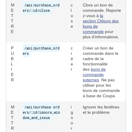
M
/api/purchase_ord
c
Clore un bon de
E
ers/:id/close
l
commande. Reporte
T
o
z-vous à
la
T
s
section Clôture des
R
e
bons de
E
commande
pour
plus d'informations.
P
/api/purchase_ord
c
Créer un bon de
U
ers
r
commande dans le
B
é
cadre de la
L
e
fonctionnalité
I
r
des
bons de
E
commande
R
externes
. Ne pas
utiliser pour les
bons de commande
à base de Coupa.
M
/api/purchase_ord
i
Ignorer les fenêtres
E
ers/:id/ignore_win
g
et le problème
T
dow_and_issue
n
T
o
R
r