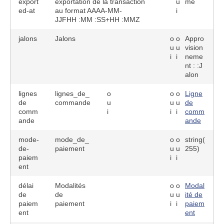
export
exportation de la transaction
u
me
ed-at
au format AAAA-MM-
i
JJFHH :MM :SS+HH :MMZ
jalons
Jalons
o
o
Appro
u
u
vision
i
i
neme
nt : :J
alon
lignes
lignes_de_
o
o
o
Ligne
de
commande
u
u
u
de
comm
i
i
i
comm
ande
ande
mode-
mode_de_
o
o
string(
de-
paiement
u
u
255)
paiem
i
i
ent
délai
Modalités
o
o
Modal
de
de
u
u
ité de
paiem
paiement
i
i
paiem
ent
ent