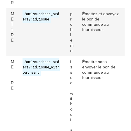
R
M
/api/purchase_ord
p
Émettez et envoyez
E
ers/:id/issue
r
le bon de
T
o
commande au
T
b
fournisseur.
R
l
E
è
m
e
M
/api/purchase_ord
i
Émettre sans
E
ers/:id/issue_with
s
envoyer le bon de
T
out_send
s
commande au
T
u
fournisseur.
R
e
E
_
w
it
h
o
u
t
_
s