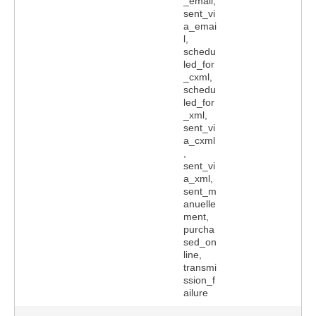
_email,
sent_vi
a_emai
l,
schedu
led_for
_cxml,
schedu
led_for
_xml,
sent_vi
a_cxml
,
sent_vi
a_xml,
sent_m
anuelle
ment,
purcha
sed_on
line,
transmi
ssion_f
ailure