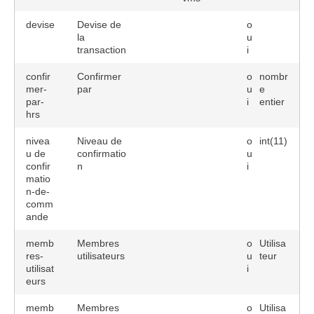
devise
Devise de
o
la
u
transaction
i
confir
Confirmer
o
nombr
mer-
par
u
e
par-
i
entier
hrs
nivea
Niveau de
o
int(11)
u de
confirmatio
u
confir
n
i
matio
n-de-
comm
ande
memb
Membres
o
Utilisa
res-
utilisateurs
u
teur
utilisat
i
eurs
memb
Membres
o
Utilisa