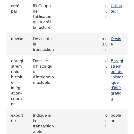
créé
ID Coupa
o
Utilisa
par
de
u
teur
l'utilisateur
i
qui a créé
la facture
devise
Devise de
o
o
Devis
la
u
u
e
transaction
i
i
enregi
Dossiers
o
Enregi
strem
d'historiqu
u
strem
ents-
e
i
ent de
histoir
d'intégratio
l'histor
e-
n actuels
ique
intégr
d'inté
ation-
gratio
coura
n
nt
export
Indique si
o
boole
ée
la
u
an
transaction
i
a été