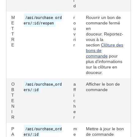
l
d
M
/api/purchase_ord
r
Rouvrir un bon de
E
ers/:id/reopen
o
commande fermé
T
u
en
T
v
douceur. Reportez-
R
ri
vous à la
E
r
section
Clôture des
bons de
commande
pour
plus d'informations
sur la clôture en
douceur.
O
/api/purchase_ord
a
Afficher le bon de
B
ers/:id
ff
commande
T
i
E
c
N
h
I
e
R
r
P
/api/purchase_ord
m
Mettre à jour le bon
A
ers/:id
e
de commande