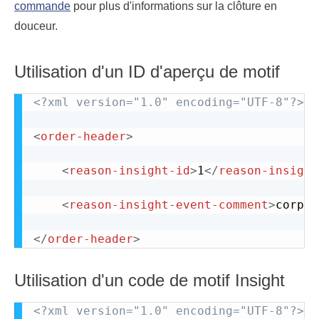
commande
pour plus d'informations sur la clôture en
douceur.
Utilisation d'un ID d'aperçu de motif
<?xml version="1.0" encoding="UTF-8"?>
<
order-header
>
<
reason-insight-id
>
1
</
reason-insight
<
reason-insight-event-comment
>
corps 
</
order-header
>
Utilisation d'un code de motif Insight
<?xml version="1.0" encoding="UTF-8"?>