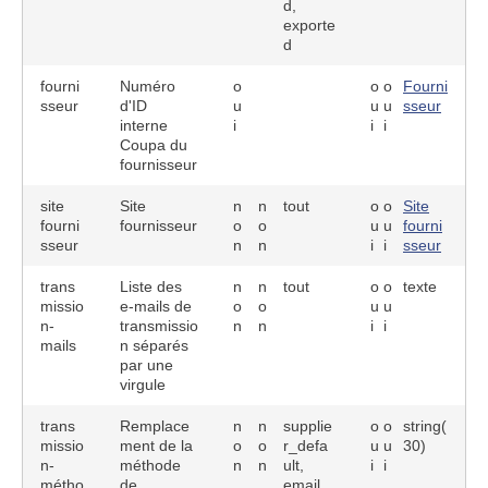
d,
exporte
d
fourni
Numéro
o
o
o
Fourni
sseur
d'ID
u
u
u
sseur
interne
i
i
i
Coupa du
fournisseur
site
Site
n
n
tout
o
o
Site
fourni
fournisseur
o
o
u
u
fourni
sseur
n
n
i
i
sseur
trans
Liste des
n
n
tout
o
o
texte
missio
e-mails de
o
o
u
u
n-
transmissio
n
n
i
i
mails
n séparés
par une
virgule
trans
Remplace
n
n
supplie
o
o
string(
missio
ment de la
o
o
r_defa
u
u
30)
n-
méthode
n
n
ult,
i
i
métho
de
email,