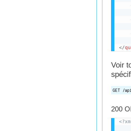
</
qu
Voir 
spéci
GET /ap
200 O
<?xm