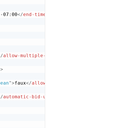
0-07:00
</
end-time
>
</
allow-multiple-response
>
s
>
lean
"
>
faux
</
allow-award-individual-line-items
</
automatic-bid-unsealing
>