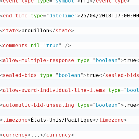
<
event-type
type
=
"
symbol
"
>
rfi
</
event-type
>
<
end-time
type
=
"
dateTime
"
>
25/04/2018T17:00:0
<
state
>
brouillon
</
state
>
<
comments
nil
=
"
true
"
/>
<
allow-multiple-response
type
=
"
boolean
"
>
true
<
sealed-bids
type
=
"
boolean
"
>
true
</
sealed-bid
<
allow-award-individual-line-items
type
=
"
boo
<
automatic-bid-unsealing
type
=
"
boolean
"
>
true
<
timezone
>
États-Unis/Pacifique
</
timezone
>
<
currency
>
...
</
currency
>