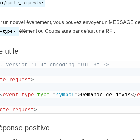
pi/quote_requests/
er un nouvel événement, vous pouvez envoyer un MESSAGE de 
-type>
élément ou Coupa aura par défaut une RFI.
 utile
l version="1.0" encoding="UTF-8" ?>
te-request
>
<
event-type
type
=
"
symbol
"
>
Demande de devis
</
ote-request
>
éponse positive