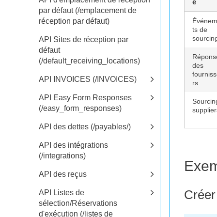
e
par défaut (/emplacement de
réception par défaut)
Événem
ts de
sourcin
API Sites de réception par
défaut
Répons
(/default_receiving_locations)
des
fournis
API INVOICES (/INVOICES)
rs
API Easy Form Responses
Sourcin
(/easy_form_responses)
supplier
API des dettes (/payables/)
API des intégrations
(/integrations)
Exem
API des reçus
Créer
API Listes de
sélection/Réservations
d'exécution (/listes de