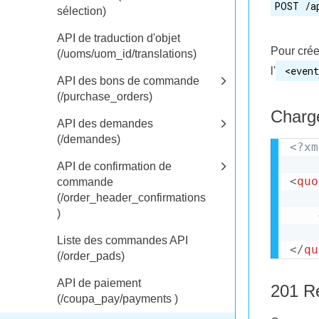
POST /a
sélection)
API de traduction d'objet
Pour cré
(/uoms/uom_id/translations)
<event
l'
API des bons de commande
(/purchase_orders)
Charge
API des demandes
(/demandes)
<?xm
API de confirmation de
<
quo
commande
(/order_header_confirmations
)
Liste des commandes API
</
qu
(/order_pads)
API de paiement
201 R
(/coupa_pay/payments )