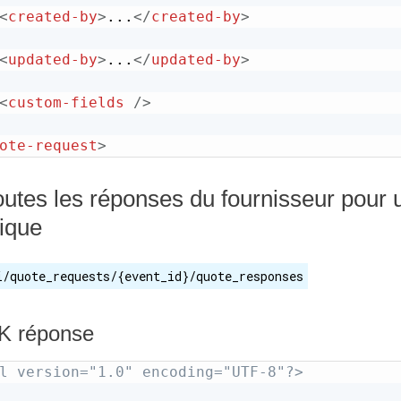
<
created-by
>
...
</
created-by
>
<
updated-by
>
...
</
updated-by
>
<
custom-fields
/>
ote-request
>
toutes les réponses du fournisseur pour
fique
i/quote_requests/{event_id}/quote_responses
K réponse
l version="1.0" encoding="UTF-8"?>