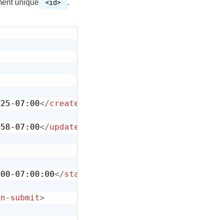
<id>
ment unique
.
:25-07:00
</
created-at
>
:58-07:00
</
updated-at
>
:00-07:00:00
</
start-time
>
on-submit
>