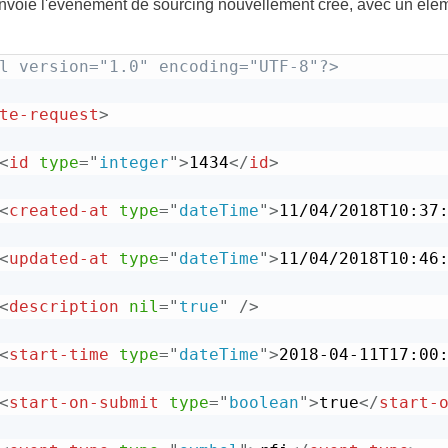
voie l'événement de sourcing nouvellement créé, avec un élé
l version="1.0" encoding="UTF-8"?>
te-request
>
<
id
type
=
"
integer
"
>
1434
</
id
>
<
created-at
type
=
"
dateTime
"
>
11/04/2018T10:37
<
updated-at
type
=
"
dateTime
"
>
11/04/2018T10:46
<
description
nil
=
"
true
"
/>
<
start-time
type
=
"
dateTime
"
>
2018-04-11T17:00
<
start-on-submit
type
=
"
boolean
"
>
true
</
start-