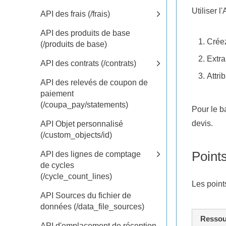
Utiliser 
API des frais (/frais)
API des produits de base
Crée
(/produits de base)
Extra
API des contrats (/contrats)
Attri
API des relevés de coupon de
paiement
(/coupa_pay/statements)
Pour le 
devis.
API Objet personnalisé
(/custom_objects/id)
Point
API des lignes de comptage
de cycles
(/cycle_count_lines)
Les point
API Sources du fichier de
données (/data_file_sources)
Ressou
API d'emplacement de réception