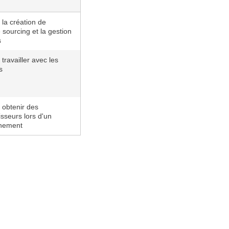
 la création de
ourcing et la gestion
s
travailler avec les
s
 obtenir des
isseurs lors d'un
nnement