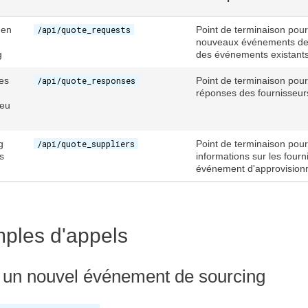
en
/api/quote_requests
Point de terminaison pour
nouveaux événements de s
g
des événements existant
es
/api/quote_responses
Point de terminaison pour 
réponses des fournisseur
seu
g
/api/quote_suppliers
Point de terminaison pour
s
informations sur les fourn
événement d'approvisio
ples d'appels
 un nouvel événement de sourcing