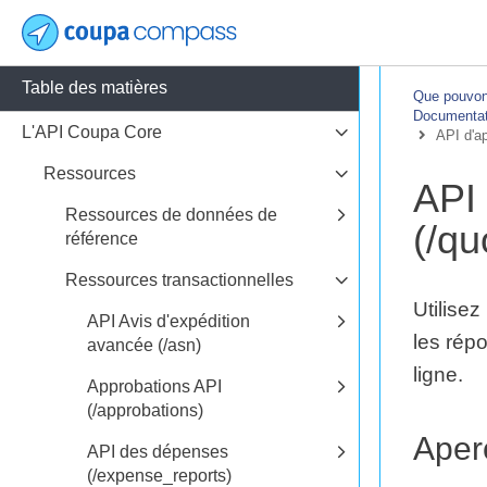
Table des matières
Que pouvons
Documentati
L'API Coupa Core
API d'a
Ressources
API
Ressources de données de
(/qu
référence
Ressources transactionnelles
Utilise
API Avis d'expédition
les rép
avancée (/asn)
ligne.
Approbations API
(/approbations)
Aper
API des dépenses
(/expense_reports)