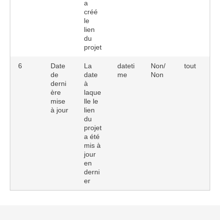
a
créé
le
lien
du
projet
6
Date
La
dateti
Non/
tout
de
date
me
Non
derni
à
ère
laque
mise
lle le
à jour
lien
du
projet
a été
mis à
jour
en
derni
er