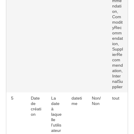
mme
ndati
on,
Com
modit
yRec
omm
endat
ion,
Suppl
ierRe
com
mend
ation,
Inter
nalSu
pplier
5
Date
La
dateti
Non/
tout
de
date
me
Non
créati
à
on
laque
lle
l'utilis
ateur