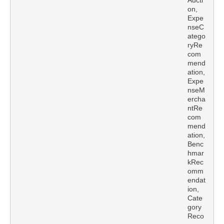
Aucti
on,
Expe
nseC
atego
ryRe
com
mend
ation,
Expe
nseM
ercha
ntRe
com
mend
ation,
Benc
hmar
kRec
omm
endat
ion,
Cate
gory
Reco