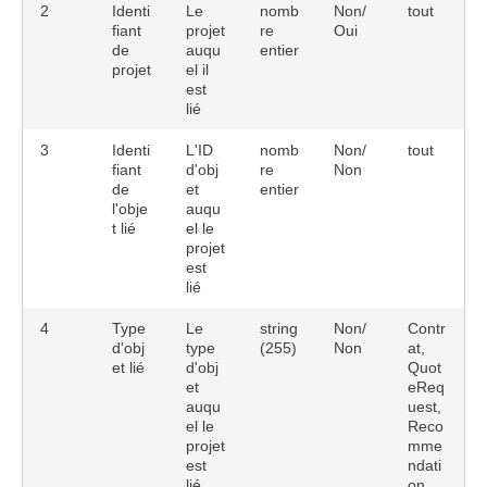
2
Identi
Le
nomb
Non/
tout
fiant
projet
re
Oui
de
auqu
entier
projet
el il
est
lié
3
Identi
L'ID
nomb
Non/
tout
fiant
d'obj
re
Non
de
et
entier
l'obje
auqu
t lié
el le
projet
est
lié
4
Type
Le
string
Non/
Contr
d'obj
type
(255)
Non
at,
et lié
d'obj
Quot
et
eReq
auqu
uest,
el le
Reco
projet
mme
est
ndati
lié
on,