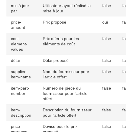
mis à jour
Utilisateur ayant réalisé la
false
false
par
mise à jour
price-
Prix proposé
oui
false
amount
cost-
Prix offerts pour les
false
false
element-
éléments de coût
values
délai
Délai proposé
false
false
supplier-
Nom du fournisseur pour
false
false
item-name
l'article offert
item-part-
Numéro de pièce du
false
false
number
fournisseur pour l'article
offert
item-
Description du fournisseur
false
false
description
pour l'article offert
price-
Devise pour le prix
false
false
currency
proposé