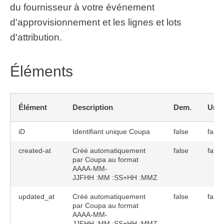
du fournisseur à votre événement
d'approvisionnement et les lignes et lots
d'attribution.
Éléments
Élément
Description
Dem.
Uni
iD
Identifiant unique Coupa
false
false
created-at
Créé automatiquement
false
false
par Coupa au format
AAAA-MM-
JJFHH :MM :SS+HH :MMZ
updated_at
Créé automatiquement
false
false
par Coupa au format
AAAA-MM-
JJFHH :MM :SS+HH :MMZ