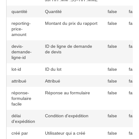
quantité
Quantité
false
false
reporting-
Montant du prix du rapport
false
false
price-
amount
devis-
ID de ligne de demande
false
false
demande-
de devis
ligne-id
lot-id
ID du lot
false
false
attribué
Attribué
false
false
réponse-
Réponse au formulaire
false
false
formulaire
facile
délai
Condition d'expédition
false
false
d'expédition
créé par
Utilisateur qui a créé
false
false