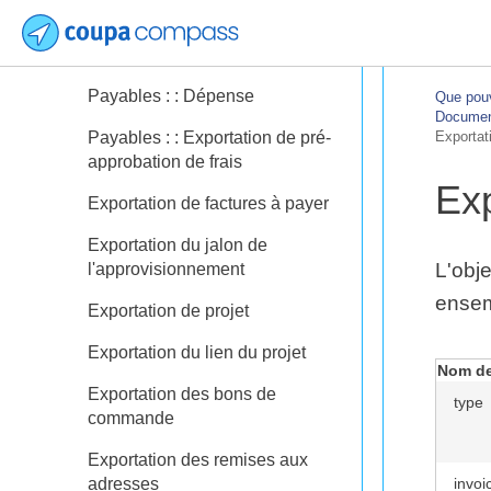
de la ligne de commande
Payables : : Affectation
Payables : : Dépense
Que pouv
Document
Payables : : Exportation de pré-
Exportat
approbation de frais
Exp
Exportation de factures à payer
Exportation du jalon de
L'obje
l'approvisionnement
ensem
Exportation de projet
Exportation du lien du projet
Nom de
Exportation des bons de
type
commande
Exportation des remises aux
adresses
invoi