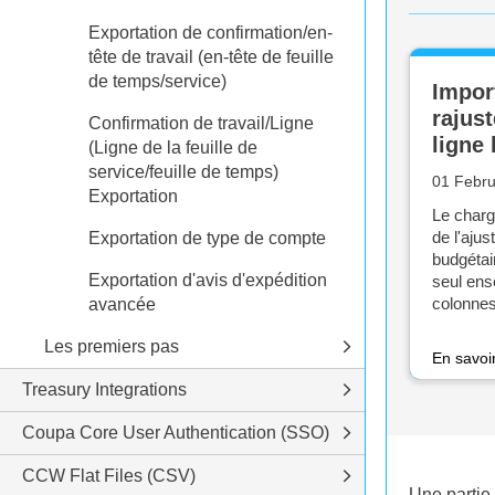
Exportation de confirmation/en-
tête de travail (en-tête de feuille
de temps/service)
Impor
rajus
Confirmation de travail/Ligne
ligne
(Ligne de la feuille de
service/feuille de temps)
01 Febru
Exportation
Le charg
de l'ajus
Exportation de type de compte
budgétair
Exportation d'avis d'expédition
seul en
colonnes
avancée
Les premiers pas
En savoi
Treasury Integrations
Coupa Core User Authentication (SSO)
CCW Flat Files (CSV)
Une partie 