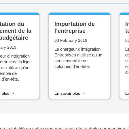
tation du
Importation de
I
tement de la
l'entreprise
t
 budgétaire
03 February 2019
0
ary 2019
Le chargeur d'intégration
Le
Entreprises n'utilise qu'un
d
eur d'intégration
seul ensemble de
n'
tement de la ligne
colonnes d'en-tête.
e
e n'utilise qu'un
d'
semble de
 d'en-tête.
r plus
En savoir plus
E
ou la totalité de cette page peut avoir été traduite par machine