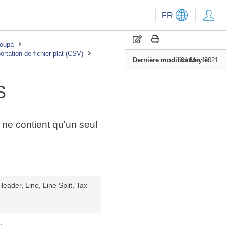
FR
Coupa
ortation de fichier plat (CSV)
Dernière modification le:
01 May 2021
S
 ne contient qu'un seul
Dem.
Unique
Type
Header, Line, Line Split, Tax
false
false
--
.
false
false