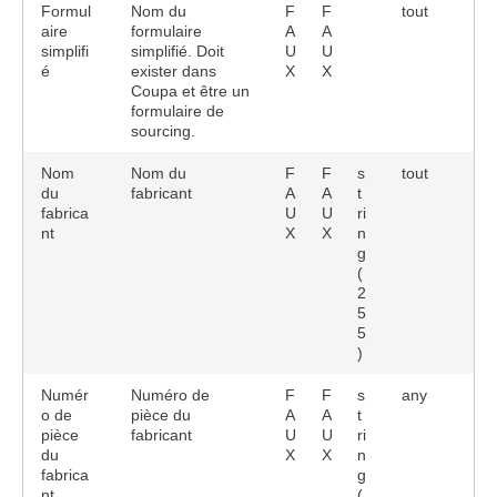
Formul
Nom du
F
F
tout
aire
formulaire
A
A
simplifi
simplifié. Doit
U
U
é
exister dans
X
X
Coupa et être un
formulaire de
sourcing.
Nom
Nom du
F
F
s
tout
du
fabricant
A
A
t
fabrica
U
U
ri
nt
X
X
n
g
(
2
5
5
)
Numér
Numéro de
F
F
s
any
o de
pièce du
A
A
t
pièce
fabricant
U
U
ri
du
X
X
n
fabrica
g
nt
(