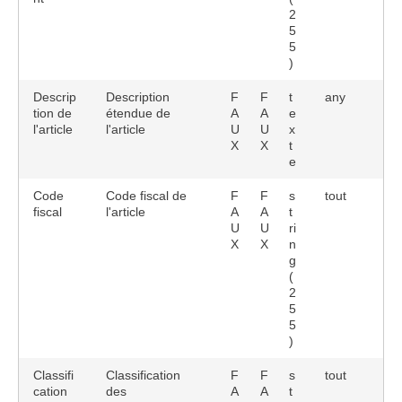
2
5
5
)
Descrip
Description
F
F
t
any
tion de
étendue de
A
A
e
l'article
l'article
U
U
x
X
X
t
e
Code
Code fiscal de
F
F
s
tout
fiscal
l'article
A
A
t
U
U
ri
X
X
n
g
(
2
5
5
)
Classifi
Classification
F
F
s
tout
cation
des
A
A
t