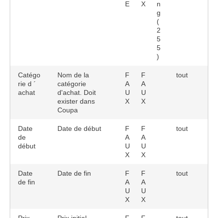
E
X
n
g
(
2
5
5
)
Catégo
Nom de la
F
F
tout
rie d ´
catégorie
A
A
achat
d'achat. Doit
U
U
exister dans
X
X
Coupa
Date
Date de début
F
F
tout
de
A
A
début
U
U
X
X
Date
Date de fin
F
F
tout
de fin
A
A
U
U
X
X