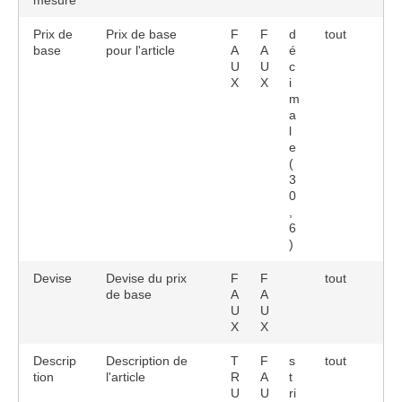
mesure
Prix de
Prix de base
F
F
d
tout
base
pour l'article
A
A
é
U
U
c
X
X
i
m
a
l
e
(
3
0
,
6
)
Devise
Devise du prix
F
F
tout
de base
A
A
U
U
X
X
Descrip
Description de
T
F
s
tout
tion
l'article
R
A
t
U
U
ri