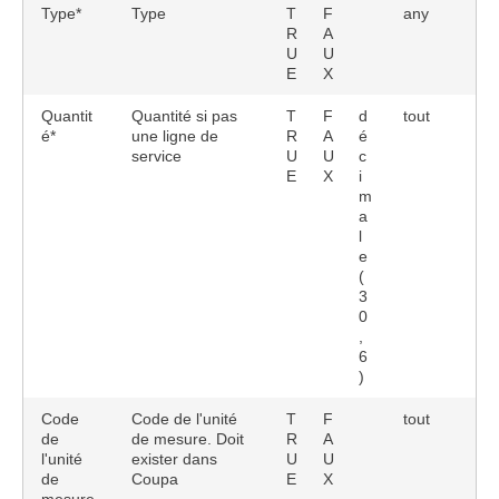
Type*
Type
T
F
any
R
A
U
U
E
X
Quantit
Quantité si pas
T
F
d
tout
é*
une ligne de
R
A
é
service
U
U
c
E
X
i
m
a
l
e
(
3
0
,
6
)
Code
Code de l'unité
T
F
tout
de
de mesure. Doit
R
A
l'unité
exister dans
U
U
de
Coupa
E
X