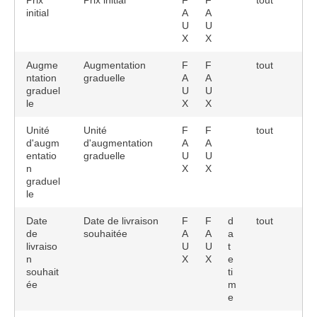
Prix
Prix initial
F
F
tout
initial
A
A
U
U
X
X
Augme
Augmentation
F
F
tout
ntation
graduelle
A
A
graduel
U
U
le
X
X
Unité
Unité
F
F
tout
d'augm
d'augmentation
A
A
entatio
graduelle
U
U
n
X
X
graduel
le
Date
Date de livraison
F
F
d
tout
de
souhaitée
A
A
a
livraiso
U
U
t
n
X
X
e
souhait
ti
ée
m
e