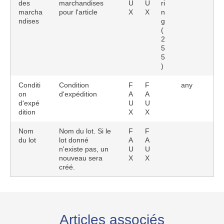
des
marchandises
U
U
ri
marcha
pour l'article
X
X
n
ndises
g
(
2
5
5
)
Conditi
Condition
F
F
any
on
d'expédition
A
A
d'expé
U
U
dition
X
X
Nom
Nom du lot. Si le
F
F
du lot
lot donné
A
A
n'existe pas, un
U
U
nouveau sera
X
X
créé.
Articles associés