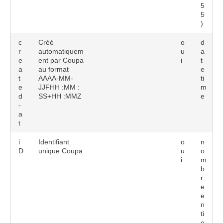
5
5
)
c
Créé
o
d
r
automatiquem
u
a
e
ent par Coupa
i
t
a
au format
e
t
AAAA-MM-
ti
e
JJFHH :MM :
m
d
SS+HH :MMZ
e
-
a
t
i
Identifiant
o
n
D
unique Coupa
u
o
i
m
b
r
e
e
n
ti
e