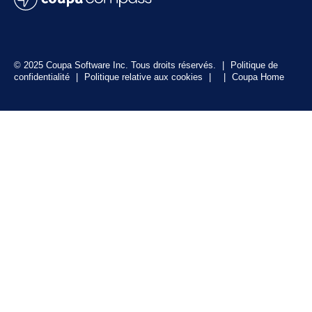
© 2025 Coupa Software Inc. Tous droits réservés.
|
Politique de
confidentialité
|
Politique relative aux cookies
|
|
Coupa Home