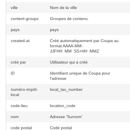
ville
Nom de la ville
content-groups
Groupes de contenu.
pays
pays
created-at
Créé automatiquement par Coupa au
format AAAA-MM-
JJFHH :MM :SS+HH :MMZ
créé par
Utilisateur qui a créé
iD
Identifiant unique de Coupa pour
l'adresse
numéro-impôt-
local_tax_number
local
code-lieu
location_code
nom
Adresse 'Surnom'
code postal
Code postal