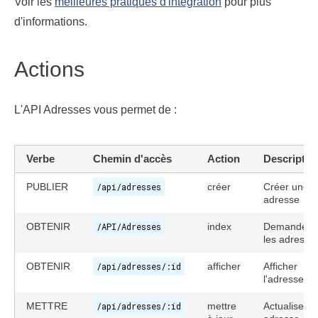
Voir les
meilleures pratiques d'intégration
pour plus
d'informations.
Actions
L'API Adresses vous permet de :
Verbe
Chemin d'accès
Action
Descriptio
PUBLIER
/api/adresses
créer
Créer une
adresse
OBTENIR
/API/Adresses
index
Demander
les adresse
OBTENIR
/api/adresses/:id
afficher
Afficher
l'adresse
METTRE
/api/adresses/:id
mettre
Actualiser