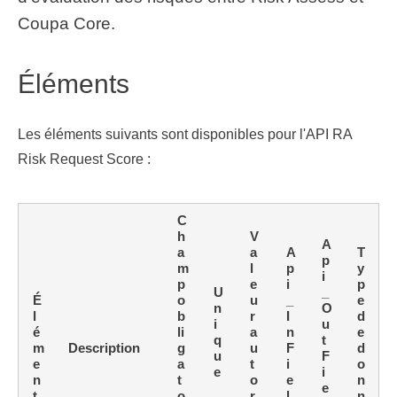
Coupa Core.
Éléments
Les éléments suivants sont disponibles pour l'API RA
Risk Request Score :
C
h
V
A
a
a
A
T
p
m
l
p
y
i
p
e
i
p
U
_
É
o
u
_
e
n
O
l
b
r
I
d
i
u
é
li
a
n
e
q
t
m
Description
g
u
F
d
u
F
e
a
t
i
o
e
i
n
t
o
e
n
e
t
o
r
l
n