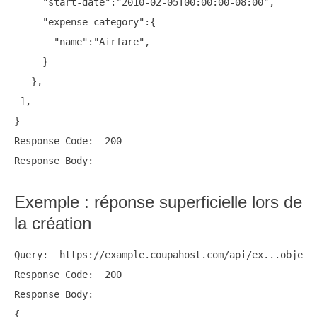
     "start-date":"2010-02-05T00:00:00-08:00",

     "expense-category":{

       "name":"Airfare",

     }

   },

 ],

}

Response Code:  200

Exemple : réponse superficielle lors de
la création
Query:  https://example.coupahost.com/api/ex...object=
Response Code:  200

Response Body:

{
