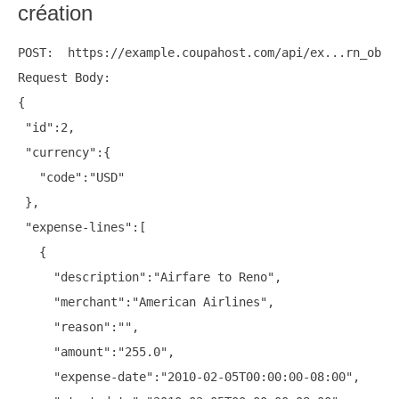
création
POST:  https://example.coupahost.com/api/ex...rn_objec
Request Body:

{

 "id":2,

 "currency":{

   "code":"USD"

 },

 "expense-lines":[

   {

     "description":"Airfare to Reno",

     "merchant":"American Airlines",

     "reason":"",

     "amount":"255.0",

     "expense-date":"2010-02-05T00:00:00-08:00",
