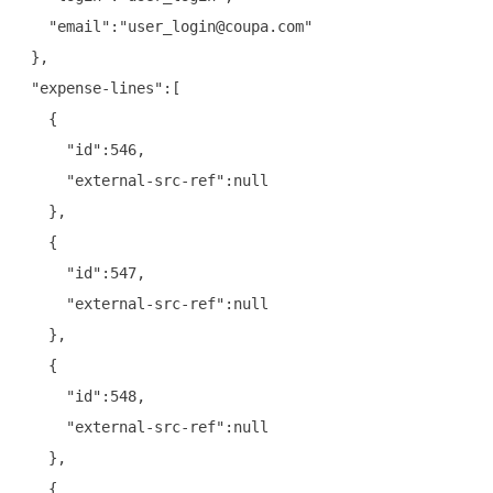
   "email":"user_login@coupa.com"

 },

 "expense-lines":[

   {

     "id":546,

     "external-src-ref":null

   },

   {

     "id":547,

     "external-src-ref":null

   },

   {

     "id":548,

     "external-src-ref":null

   },

   {
