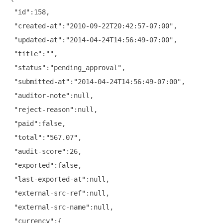
 "id":158,

 "created-at":"2010-09-22T20:42:57-07:00",

 "updated-at":"2014-04-24T14:56:49-07:00",

 "title":"",

 "status":"pending_approval",

 "submitted-at":"2014-04-24T14:56:49-07:00",

 "auditor-note":null,

 "reject-reason":null,

 "paid":false,

 "total":"567.07",

 "audit-score":26,

 "exported":false,

 "last-exported-at":null,

 "external-src-ref":null,

 "external-src-name":null,

 "currency":{
