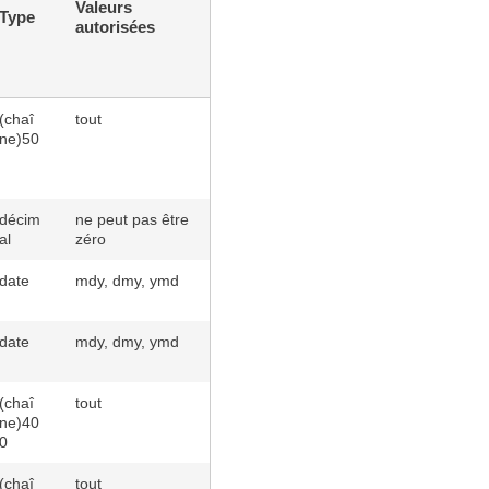
Valeurs
Type
autorisées
(chaî
tout
ne)50
décim
ne peut pas être
al
zéro
date
mdy, dmy, ymd
date
mdy, dmy, ymd
(chaî
tout
ne)40
0
(chaî
tout