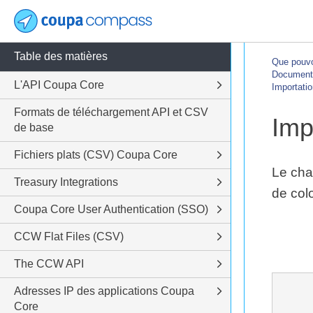
Table des matières
Que pouvo
Documentat
L'API Coupa Core
Importatio
Formats de téléchargement API et CSV
Imp
de base
Fichiers plats (CSV) Coupa Core
Le char
Treasury Integrations
de col
Coupa Core User Authentication (SSO)
CCW Flat Files (CSV)
The CCW API
Adresses IP des applications Coupa
Core