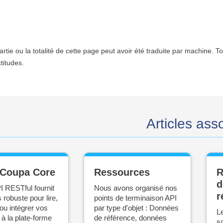
rtie ou la totalité de cette page peut avoir été traduite par machine. 
titudes.
Articles ass
 Coupa Core
Ressources
R
d
I RESTful fournit
Nous avons organisé nos
r
 robuste pour lire,
points de terminaison API
 ou intégrer vos
par type d'objet : Données
L
à la plate-forme
de référence, données
so