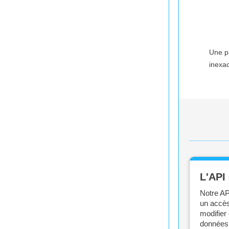
Une pa
inexac
L'API
Notre AP
un accès
modifier
données 