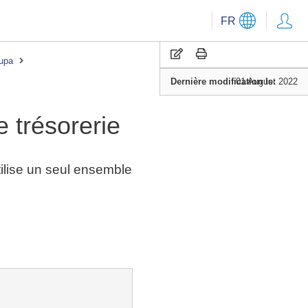
FR
oupa
Dernière modification le:
01 August 2022
e trésorerie
utilise un seul ensemble