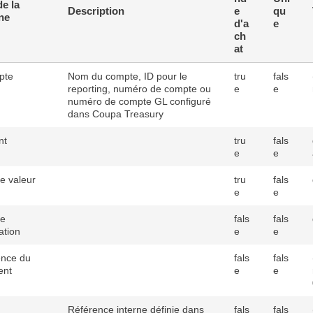
e la
Description
e
qu
ne
d'a
e
ch
at
pte
Nom du compte, ID pour le
tru
fals
reporting, numéro de compte ou
e
e
numéro de compte GL configuré
dans Coupa Treasury
nt
tru
fals
e
e
e valeur
tru
fals
e
e
de
fals
fals
ation
e
e
ence du
fals
fals
ent
e
e
Référence interne définie dans
fals
fals