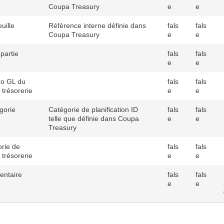
Coupa Treasury
e
e
uille
Référence interne définie dans
fals
fals
Coupa Treasury
e
e
partie
fals
fals
e
e
o GL du
fals
fals
 trésorerie
e
e
gorie
Catégorie de planification ID
fals
fals
telle que définie dans Coupa
e
e
Treasury
rie de
fals
fals
 trésorerie
e
e
ntaire
fals
fals
e
e