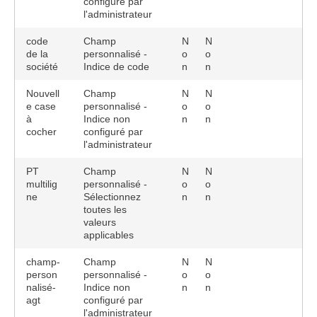
configuré par
l'administrateur
code
Champ
N
N
de la
personnalisé -
o
o
société
Indice de code
n
n
Nouvell
Champ
N
N
e case
personnalisé -
o
o
à
Indice non
n
n
cocher
configuré par
l'administrateur
PT
Champ
N
N
multilig
personnalisé -
o
o
ne
Sélectionnez
n
n
toutes les
valeurs
applicables
champ-
Champ
N
N
person
personnalisé -
o
o
nalisé-
Indice non
n
n
agt
configuré par
l'administrateur