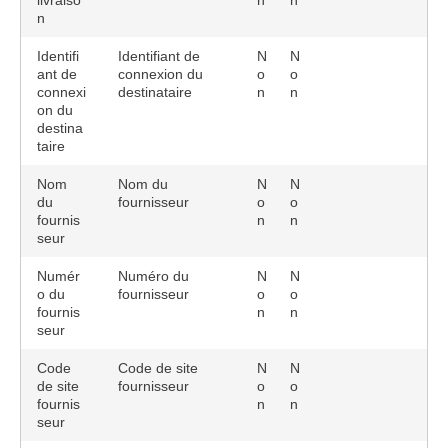
livraiso
n
n
n
Identifi
Identifiant de
N
N
ant de
connexion du
o
o
connexi
destinataire
n
n
on du
destina
taire
Nom
Nom du
N
N
du
fournisseur
o
o
fournis
n
n
seur
Numér
Numéro du
N
N
o du
fournisseur
o
o
fournis
n
n
seur
Code
Code de site
N
N
de site
fournisseur
o
o
fournis
n
n
seur