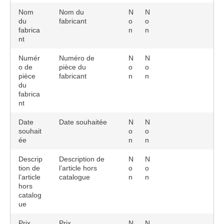
Nom
Nom du
N
N
du
fabricant
o
o
fabrica
n
n
nt
Numér
Numéro de
N
N
o de
pièce du
o
o
pièce
fabricant
n
n
du
fabrica
nt
Date
Date souhaitée
N
N
souhait
o
o
ée
n
n
Descrip
Description de
N
N
tion de
l’article hors
o
o
l’article
catalogue
n
n
hors
catalog
ue
Prix
Prix
N
N