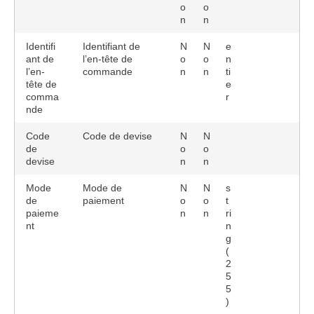
o
o
n
n
Identifi
Identifiant de
N
N
e
ant de
l’en-tête de
o
o
n
l’en-
commande
n
n
ti
tête de
e
comma
r
nde
Code
Code de devise
N
N
de
o
o
devise
n
n
Mode
Mode de
N
N
s
de
paiement
o
o
t
paieme
n
n
ri
nt
n
g
(
2
5
5
)