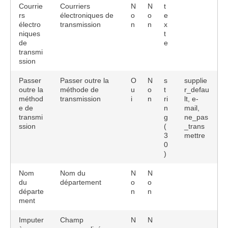
Courrie
Courriers
N
N
t
rs
électroniques de
o
o
e
électro
transmission
n
n
x
niques
t
de
e
transmi
ssion
Passer
Passer outre la
O
N
s
supplie
outre la
méthode de
u
o
t
r_defau
méthod
transmission
i
n
ri
lt, e-
e de
n
mail,
transmi
g
ne_pas
ssion
(
_trans
3
mettre
0
)
Nom
Nom du
N
N
du
département
o
o
départe
n
n
ment
Imputer
Champ
N
N