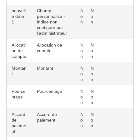
nouvell
Champ
N
N
e date
personnalisé -
o
o
1
Indice non
n
n
configuré par
l'administrateur
Allocati
Allocation de
N
N
on de
compte
o
o
compte
n
n
Montan
Montant
N
N
t
o
o
n
n
Pource
Pourcentage
N
N
ntage
o
o
n
n
Accord
Accord de
N
N
de
paiement
o
o
paieme
n
n
nt