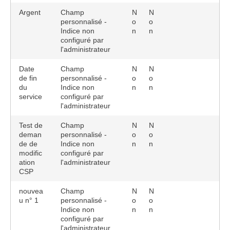
Argent
Champ
N
N
personnalisé -
o
o
Indice non
n
n
configuré par
l'administrateur
Date
Champ
N
N
de fin
personnalisé -
o
o
du
Indice non
n
n
service
configuré par
l'administrateur
Test de
Champ
N
N
deman
personnalisé -
o
o
de de
Indice non
n
n
modific
configuré par
ation
l'administrateur
CSP
nouvea
Champ
N
N
u n° 1
personnalisé -
o
o
Indice non
n
n
configuré par
l'administrateur