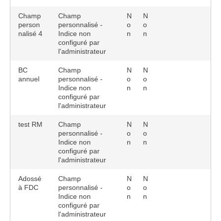
Champ
Champ
N
N
person
personnalisé -
o
o
nalisé 4
Indice non
n
n
configuré par
l'administrateur
BC
Champ
N
N
annuel
personnalisé -
o
o
Indice non
n
n
configuré par
l'administrateur
test RM
Champ
N
N
personnalisé -
o
o
Indice non
n
n
configuré par
l'administrateur
Adossé
Champ
N
N
à FDC
personnalisé -
o
o
Indice non
n
n
configuré par
l'administrateur