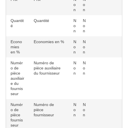
o
o
n
n
Quantit
Quantité
N
N
é
o
o
n
n
Econo
Economies en %
N
N
mies
o
o
en %
n
n
Numér
Numéro de
N
N
o de
pièce auxiliaire
o
o
pièce
du fournisseur
n
n
auxiliair
e du
fournis
seur
Numér
Numéro de
N
N
o de
pièce
o
o
pièce
fournisseur
n
n
fournis
seur