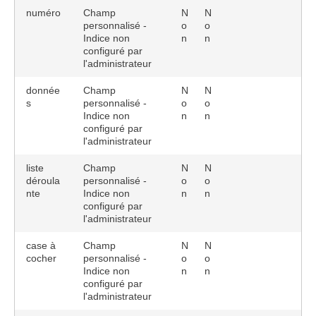
numéro
Champ
N
N
personnalisé -
o
o
Indice non
n
n
configuré par
l'administrateur
donnée
Champ
N
N
s
personnalisé -
o
o
Indice non
n
n
configuré par
l'administrateur
liste
Champ
N
N
déroula
personnalisé -
o
o
nte
Indice non
n
n
configuré par
l'administrateur
case à
Champ
N
N
cocher
personnalisé -
o
o
Indice non
n
n
configuré par
l'administrateur