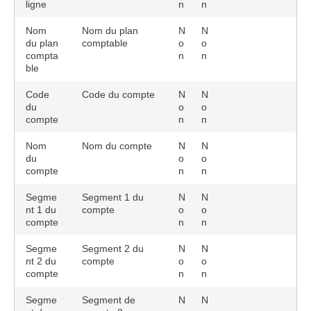
ligne
n
n
Nom
Nom du plan
N
N
du plan
comptable
o
o
compta
n
n
ble
Code
Code du compte
N
N
du
o
o
compte
n
n
Nom
Nom du compte
N
N
du
o
o
compte
n
n
Segme
Segment 1 du
N
N
nt 1 du
compte
o
o
compte
n
n
Segme
Segment 2 du
N
N
nt 2 du
compte
o
o
compte
n
n
Segme
Segment de
N
N