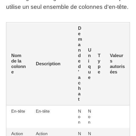
utilise un seul ensemble de colonnes d'en-tête.
D
e
m
a
n
U
Nom
d
n
T
Valeur
de la
e
i
y
s
Description
colonn
d
q
p
autoris
e
'
u
e
ées
a
e
c
h
a
t
En-tête
En-tête
N
N
o
o
n
n
Action
Action
N
N