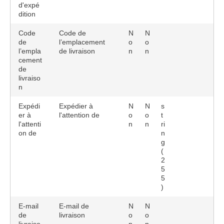
d'expé
dition
Code
Code de
N
N
de
l’emplacement
o
o
l’empla
de livraison
n
n
cement
de
livraiso
n
Expédi
Expédier à
N
N
s
er à
l'attention de
o
o
t
l'attenti
n
n
ri
on de
n
g
(
2
5
5
)
E-mail
E-mail de
N
N
de
livraison
o
o