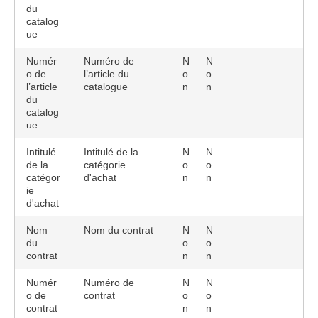
du
catalog
ue
Numér
Numéro de
N
N
o de
l’article du
o
o
l’article
catalogue
n
n
du
catalog
ue
Intitulé
Intitulé de la
N
N
de la
catégorie
o
o
catégor
d'achat
n
n
ie
d'achat
Nom
Nom du contrat
N
N
du
o
o
contrat
n
n
Numér
Numéro de
N
N
o de
contrat
o
o
contrat
n
n