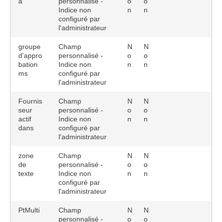
à
personnalisé -
o
o
Indice non
n
n
configuré par
l'administrateur
groupe
Champ
N
N
d’appro
personnalisé -
o
o
bation
Indice non
n
n
ms
configuré par
l'administrateur
Fournis
Champ
N
N
seur
personnalisé -
o
o
actif
Indice non
n
n
dans
configuré par
l'administrateur
zone
Champ
N
N
de
personnalisé -
o
o
texte
Indice non
n
n
configuré par
l'administrateur
PtMulti
Champ
N
N
personnalisé -
o
o