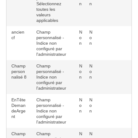
Sélectionnez
n
n
toutes les
valeurs
applicables
ancien
Champ
N
N
cf
personnalisé -
o
o
Indice non
n
n
configuré par
l'administrateur
Champ
Champ
N
N
person
personnalisé -
o
o
nalisé 8
Indice non
n
n
configuré par
l'administrateur
EnTête
Champ
N
N
Deman
personnalisé -
o
o
deArge
Indice non
n
n
nt
configuré par
l'administrateur
Champ
Champ
N
N