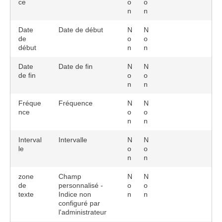
ce
o
o
n
n
Date
Date de début
N
N
de
o
o
début
n
n
Date
Date de fin
N
N
de fin
o
o
n
n
Fréque
Fréquence
N
N
nce
o
o
n
n
Interval
Intervalle
N
N
le
o
o
n
n
zone
Champ
N
N
de
personnalisé -
o
o
texte
Indice non
n
n
configuré par
l'administrateur