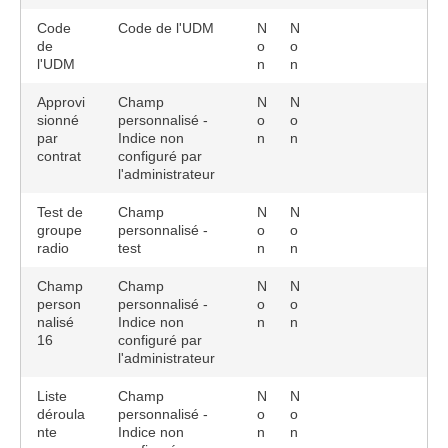
Code
Code de l'UDM
N
N
de
o
o
l'UDM
n
n
Approvi
Champ
N
N
sionné
personnalisé -
o
o
par
Indice non
n
n
contrat
configuré par
l'administrateur
Test de
Champ
N
N
groupe
personnalisé -
o
o
radio
test
n
n
Champ
Champ
N
N
person
personnalisé -
o
o
nalisé
Indice non
n
n
16
configuré par
l'administrateur
Liste
Champ
N
N
déroula
personnalisé -
o
o
nte
Indice non
n
n