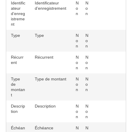
Identific
Identificateur
N
N
ateur
d’enregistrement
o
o
d’enreg
n
n
istreme
nt
Type
Type
N
N
o
o
n
n
Récurr
Récurrent
N
N
ent
o
o
n
n
Type
Type de montant
N
N
de
o
o
montan
n
n
t
Descrip
Description
N
N
tion
o
o
n
n
Échéan
Échéance
N
N