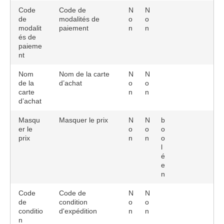
Code
Code de
N
N
de
modalités de
o
o
modalit
paiement
n
n
és de
paieme
nt
Nom
Nom de la carte
N
N
de la
d’achat
o
o
carte
n
n
d’achat
Masqu
Masquer le prix
N
N
b
er le
o
o
o
prix
n
n
o
l
é
e
n
Code
Code de
N
N
de
condition
o
o
conditio
d'expédition
n
n
n