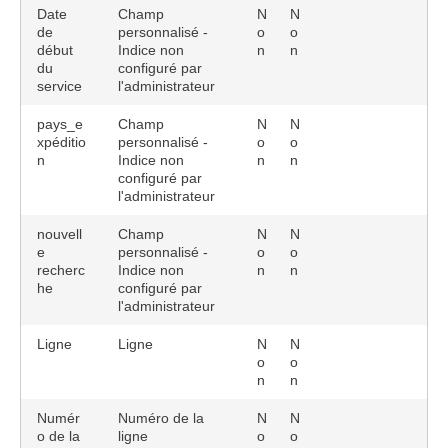
Date
Champ
N
N
de
personnalisé -
o
o
début
Indice non
n
n
du
configuré par
service
l'administrateur
pays_e
Champ
N
N
xpéditio
personnalisé -
o
o
n
Indice non
n
n
configuré par
l'administrateur
nouvell
Champ
N
N
e
personnalisé -
o
o
recherc
Indice non
n
n
he
configuré par
l'administrateur
Ligne
Ligne
N
N
o
o
n
n
Numér
Numéro de la
N
N
o de la
ligne
o
o