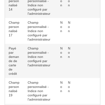
person
personnalisé -
o
o
nalisé
Indice non
n
n
14
configuré par
l'administrateur
Champ
Champ
N
N
person
personnalisé -
o
o
nalisé
Indice non
n
n
17
configuré par
l'administrateur
Payé
Champ
N
N
par
personnalisé -
o
o
deman
Indice non
n
n
de de
configuré par
carte
l'administrateur
de
crédit
Champ
Champ
N
N
person
personnalisé -
o
o
nalisé
Indice non
n
n
19
configuré par
l'administrateur