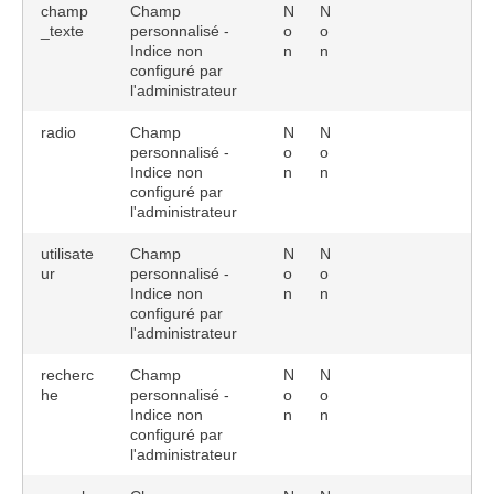
champ
Champ
N
N
_texte
personnalisé -
o
o
Indice non
n
n
configuré par
l'administrateur
radio
Champ
N
N
personnalisé -
o
o
Indice non
n
n
configuré par
l'administrateur
utilisate
Champ
N
N
ur
personnalisé -
o
o
Indice non
n
n
configuré par
l'administrateur
recherc
Champ
N
N
he
personnalisé -
o
o
Indice non
n
n
configuré par
l'administrateur