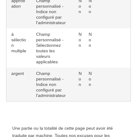
approb
Champ
N
N
ation
personnalisé -
o
o
Indice non
n
n
configuré par
l'administrateur
à
Champ
N
N
sélectio
personnalisé -
o
o
n
Sélectionnez
n
n
multiple
toutes les
valeurs
applicables
argent
Champ
N
N
personnalisé -
o
o
Indice non
n
n
configuré par
l'administrateur
Une partie ou la totalité de cette page peut avoir été
traduite par machine. Toutes nos excuses pour les