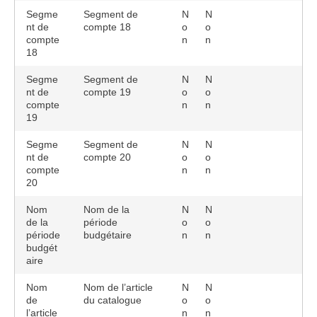
Segme
Segment de
N
N
nt de
compte 18
o
o
compte
n
n
18
Segme
Segment de
N
N
nt de
compte 19
o
o
compte
n
n
19
Segme
Segment de
N
N
nt de
compte 20
o
o
compte
n
n
20
Nom
Nom de la
N
N
de la
période
o
o
période
budgétaire
n
n
budgét
aire
Nom
Nom de l’article
N
N
de
du catalogue
o
o
l’article
n
n