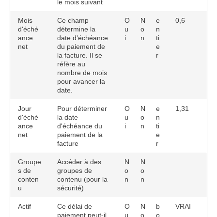
le mois suivant
Mois
Ce champ
O
N
e
0,6
d'éché
détermine la
u
o
n
ance
date d'échéance
i
n
ti
net
du paiement de
e
la facture. Il se
r
réfère au
nombre de mois
pour avancer la
date.
Jour
Pour déterminer
O
N
e
1,31
d'éché
la date
u
o
n
ance
d'échéance du
i
n
ti
net
paiement de la
e
facture
r
Groupe
Accéder à des
N
N
s de
groupes de
o
o
conten
contenu (pour la
n
n
u
sécurité)
Actif
Ce délai de
O
N
b
VRAI
paiement peut-il
u
o
o