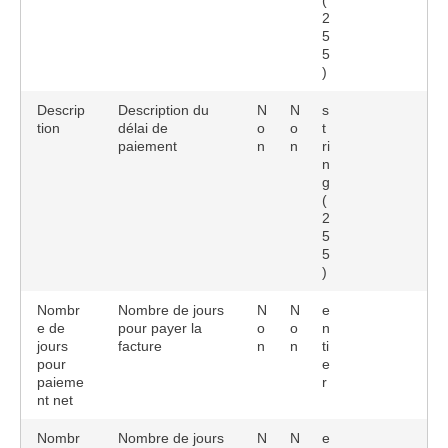
(
2
5
5
)
Descrip
Description du
N
N
s
tion
délai de
o
o
t
paiement
n
n
ri
n
g
(
2
5
5
)
Nombr
Nombre de jours
N
N
e
e de
pour payer la
o
o
n
jours
facture
n
n
ti
pour
e
paieme
r
nt net
Nombr
Nombre de jours
N
N
e