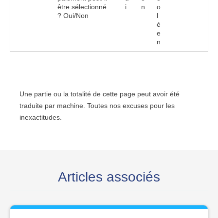
être sélectionné
i
n
o
? Oui/Non
l
é
e
n
Une partie ou la totalité de cette page peut avoir été
traduite par machine. Toutes nos excuses pour les
inexactitudes.
Articles associés