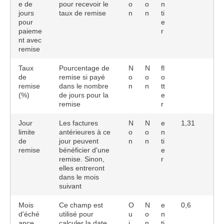
e de
pour recevoir le
o
o
n
jours
taux de remise
n
n
ti
pour
e
paieme
r
nt avec
remise
Taux
Pourcentage de
N
N
fl
de
remise si payé
o
o
o
remise
dans le nombre
n
n
tt
(%)
de jours pour la
e
remise
r
Jour
Les factures
N
N
e
1,31
limite
antérieures à ce
o
o
n
de
jour peuvent
n
n
ti
remise
bénéficier d'une
e
remise. Sinon,
r
elles entreront
dans le mois
suivant
Mois
Ce champ est
O
N
e
0,6
d'éché
utilisé pour
u
o
n
ance
calculer la date
i
n
ti