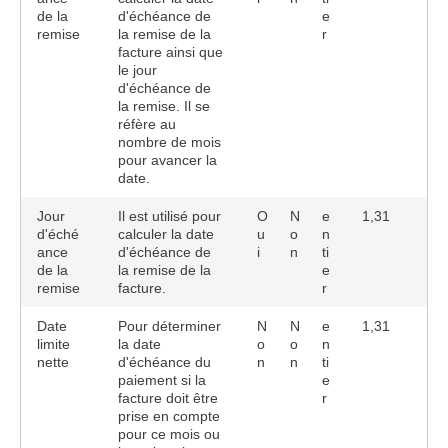
de la
d'échéance de
e
remise
la remise de la
r
facture ainsi que
le jour
d'échéance de
la remise. Il se
réfère au
nombre de mois
pour avancer la
date.
Jour
Il est utilisé pour
O
N
e
1,31
d'éché
calculer la date
u
o
n
ance
d'échéance de
i
n
ti
de la
la remise de la
e
remise
facture.
r
Date
Pour déterminer
N
N
e
1,31
limite
la date
o
o
n
nette
d'échéance du
n
n
ti
paiement si la
e
facture doit être
r
prise en compte
pour ce mois ou