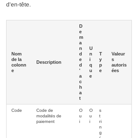
d'en-tête.
D
e
m
a
n
U
Nom
d
n
T
Valeur
de la
e
i
y
s
Description
colonn
d
q
p
autoris
e
'
u
e
ées
a
e
c
h
a
t
Code
Code de
O
O
s
modalités de
u
u
t
paiement
i
i
ri
n
g