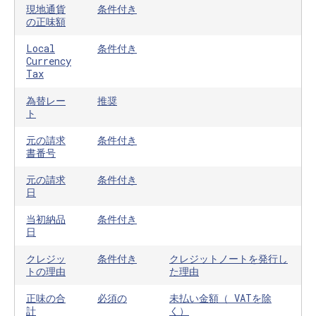
現地通貨
条件付き
の正味額
Local
条件付き
Currency
Tax
為替レー
推奨
ト
元の請求
条件付き
書番号
元の請求
条件付き
日
当初納品
条件付き
日
クレジッ
条件付き
クレジットノートを発行し
トの理由
た理由
正味の合
必須の
未払い金額（ VATを除
計
く）