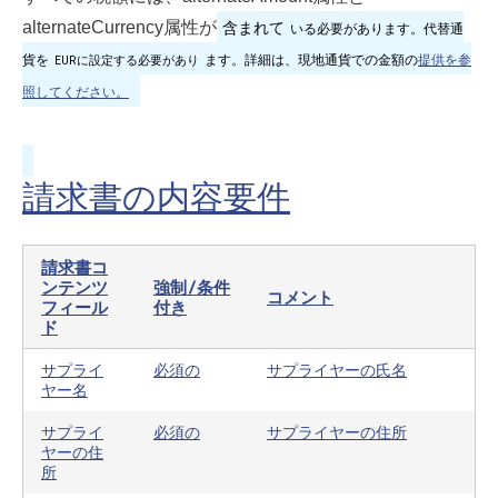
含まれて
alternateCurrency属性が
いる必要があります。代替通
貨を
ます。詳細は、現地通貨での金額の
提供を参
EURに設定する必要があり
照してください。
請求書の内容要件
請求書コ
ンテンツ
強制/条件
コメント
フィール
付き
ド
サプライ
必須の
サプライヤーの氏名
ヤー名
サプライ
必須の
サプライヤーの住所
ヤーの住
所