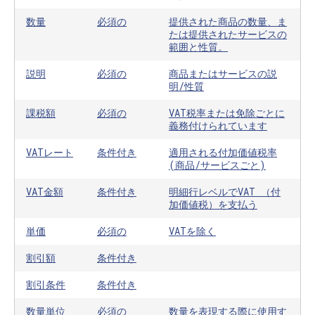
数量
必須の
提供された商品の数量、ま
たは提供されたサービスの
範囲と性質。
説明
必須の
商品またはサービスの説
明/性質
課税額
必須の
VAT税率または免除ごとに
義務付けられています
VATレート
条件付き
適用される付加価値税率
(商品/サービスごと)
VAT金額
条件付き
明細行レベルでVAT （付
加価値税）を支払う
単価
必須の
VATを除く
割引額
条件付き
割引条件
条件付き
数量単位
必須の
数量を表現する際に使用す