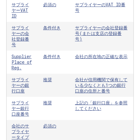
サプライ
必須の
サプライヤーのVAT ID番
ヤーVAT
号
ID
サプライ
条件付き
サプライヤーの会社登録番
ヤーの会
号(または支店の登録番
社登録番
号)
号
Supplier
条件付き
会社の所在地の正確な表示
Place of
Reg.
サプライ
推奨
会社が信用機関で保有して
ヤーの銀
いる少なくとも1つの銀行
行口座
口座の住所と番号
サプライ
推奨
上記の「銀行口座」を参照
ヤー銀行
してください
口座番号
会社のサ
必須の
プライヤ
ータイプ