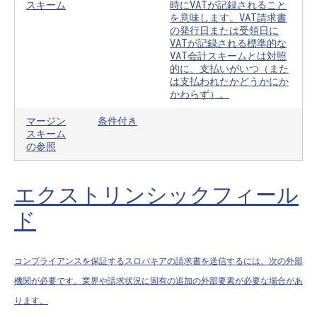
スキーム
時にVATが記録されること
を意味します。VAT請求書
の発行日または受領日に
VATが記録される標準的な
VAT会計スキームとは対照
的に、支払いがいつ（また
は支払われたかどうかにか
かわらず）。
マージン
条件付き
スキーム
の参照
エクストリンシックフィール
ド
コンプライアンスを保証するスロバキアの請求書を送信するには、次の外部
機関が必要です。業界や請求状況に固有の追加の外部要素が必要な場合があ
ります。