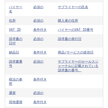
バイヤー
必須の
サプライヤーの氏名
名
住所
必須の
購入者の住所
VAT ID
条件付き
バイヤーのVAT ID番号
請求書の
必須の
請求書の発行日
日付
納品日
条件付き
商品/サービスの提供日
請求書番
必須の
サプライヤーのセールスジ
号
ャーナルに記載されている
請求書の番号。
税法の参
条件付き
照
通貨
必須の
現地通貨
条件付き