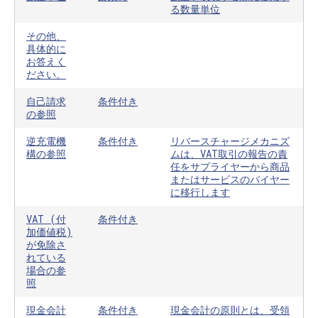
る数量単位
その他、
具体的に
お答えく
ださい。
自己請求
条件付き
の参照
逆充電機
条件付き
リバースチャージメカニズ
構の参照
ムは、VAT取引の報告の責
任をサプライヤーから商品
またはサービスのバイヤー
に移行します
VAT (付
条件付き
加価値税)
が免除さ
れている
場合の参
照
現金会計
条件付き
現金会計の原則とは、受領