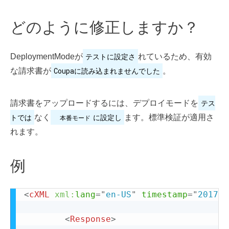
どのように修正しますか？
テストに設定さ
DeploymentModeが
れているため、有効
Coupaに読み込まれませんでした
な請求書が
。
テス
請求書をアップロードするには、デプロイモードを
トでは
に設定し
なく
ます。標準検証が適用さ
本番モード
れます。
例
<
cXML
xml:
lang
=
"
en-US
"
timestamp
=
"
2017-0
<
Response
>