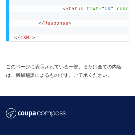
<
Status
text
=
"
OK
"
code
=
"
</
Response
>
</
cXML
>
このページに表示されている一部、または全ての内容
は、機械翻訳によるものです。ご了承ください。