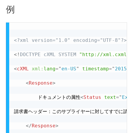
例
<?xml version="1.0" encoding="UTF-8"?>
<!
DOCTYPE
cXML
SYSTEM
"http://xml.cxml.o
<
cXML
xml:
lang
=
"
en-US
"
timestamp
=
"
2015-0
<
Response
>
		ドキュメントの属性
<
Status
text
=
"
Exp
請求書ヘッダー：このサプライヤーに対してすでに請求
</
Response
>