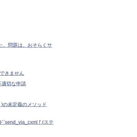
た。問題は、おそらくサ
用できません
不適切な申請
ト)の未定義のメソッド
via_cxml !' (ステ