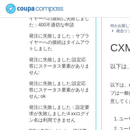
は4 xxエラー応答
発注に失敗しました：サプラ
イヤーへの接続に失敗しまし
た：400不適切な申請
何かお探し
統合リ
発注に失敗しました：サプラ
イヤーへの接続はタイムアウ
CX
トしました
発注に失敗しました:設定応
以下は
答にステータス要素がありま
せん:
発注に失敗しました:設定応
以下は、
答にステータス要素がありま
プは一般
せん: ok
意してく
発注に失敗しました：設定要
求が失敗しました:4 xxログイ
ユー
ン名は利用できません
ユー