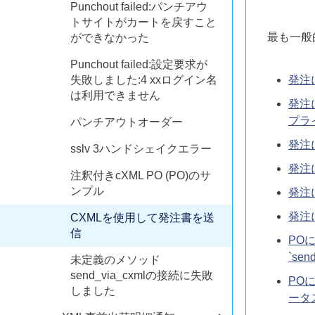
Punchout failed:パンチアウ
トサイトがカートを戻すこと
最も一般
ができなかった
Punchout failed:設定要求が
失敗しました:4 xxログイン名
発注
は利用できません
発注
プラ
パンチアウトオーダー
発注
sslv 3ハンドシェイクエラー
発注
注釈付きcXML PO (PO)のサ
ンプル
発注
発注
CXMLを使用して発注書を送
信
PO
`send
未定義のメソッド
send_via_cxmlの接続に失敗
POに
しました
ータ