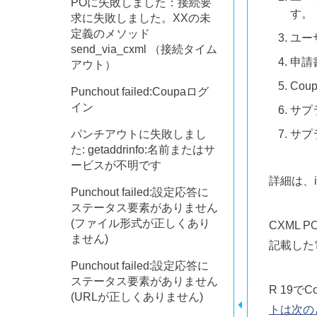
POに失敗しました：接続要
す。
求に失敗しました。XXの未
定義のメソッド
ユー
send_via_cxml （接続タイム
申請
アウト）
Cou
Punchout failed:Coupaログ
イン
サプラ
パンチアウトに失敗しまし
サプ
た: getaddrinfo:名前またはサ
ービスが不明です
詳細は、in
Punchout failed:設定応答に
ステータス要素がありません
(ファイル形式が正しくあり
CXML
ません)
記載した
Punchout failed:設定応答に
ステータス要素がありません
R 19でC
(URLが正しくありません)
トは次の