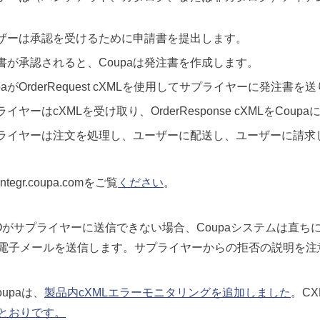
ザーは承認を受けるために申請書を提出します。
書が承認されると、Coupaは発注書を作成します。
paがOrderRequest cXMLを使用してサプライヤーに発注書を
イヤーはcXMLを受け取り、OrderResponse cXMLをCoup
ライヤーは注文を処理し、ユーザーに配送し、ユーザーに請求
tegr.coupa.comをご覧
ください
。
 POがサプライヤーに送信できない場合、Coupaシステムは直
電子メールを送信します。サプライヤーからの拒否の説明を注
oupaは、
製品内cXMLエラーモニタリングを追加しました
。CX
とおりです。