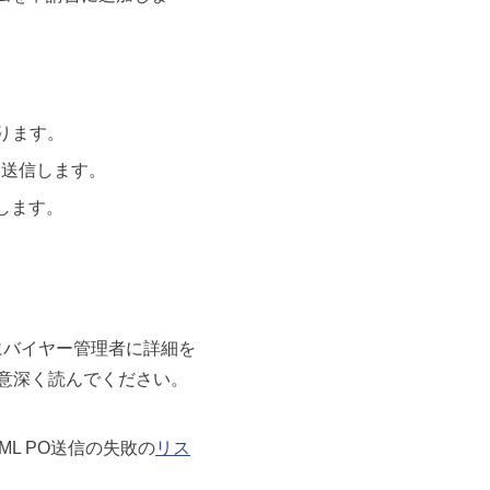
送ります。
aに送信します。
します。
ちにバイヤー管理者に詳細を
意深く読んでください。
ML PO送信の失敗の
リス