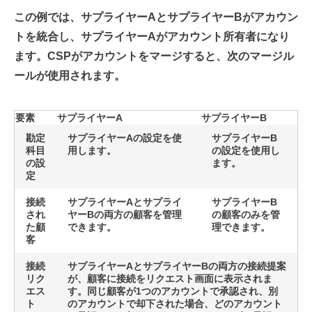
この例では、サプライヤーAとサプライヤーBがアカウン
トを統合し、サプライヤーAがアカウント所有者になり
ます。CSPがアカウントをマージすると、次のマージル
ールが使用されます。
要素
サプライヤーA
サプライヤーB
勘定
サプライヤーAの設定を使
サプライヤーB
科目
用します。
の設定を使用し
の設
ます。
定
接続
サプライヤーAとサプライ
サプライヤーB
され
ヤーBの両方の顧客を管理
の顧客のみを管
た顧
できます。
理できます。
客
接続
サプライヤーAとサプライヤーBの両方の接続提案
リク
が、顧客に接続を
リクエスト
画面に表示されま
エス
す。同じ顧客が1つのアカウントで承認され、別
ト
のアカウントで却下された場合、どのアカウント