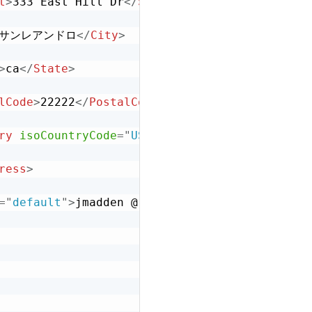
t
>
333 East Hill Dr
</
Street
>
サンレアンドロ
</
City
>
>
ca
</
State
>
lCode
>
22222
</
PostalCode
>
ry
isoCountryCode
=
"
US
"
>
米国
</
Country
>
ress
>
=
"
default
"
>
jmadden @ coupa1.com
</
Email
>