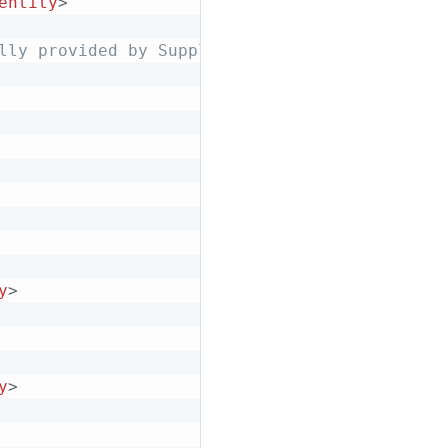
entity
>
lly provided by Supplier, string -->
y
>
y
>