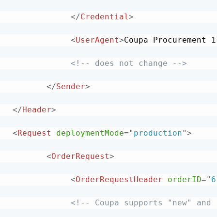
</
Credential
>
<
UserAgent
>
Coupa Procurement 1
<!-- does not change -->
</
Sender
>
</
Header
>
<
Request
deploymentMode
=
"
production
"
>
<
OrderRequest
>
<
OrderRequestHeader
orderID
=
"
6
<!-- Coupa supports "new" and 