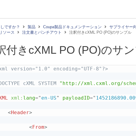
探しですか？
製品
Coupa製品ドキュメンテーション
サプライヤー
リソース
注文書とパンチアウト
注釈付きcXML PO (PO)のサンプル
釈付きcXML PO (PO)のサ
xml version="1.0" encoding="UTF-8"?>
DOCTYPE
cXML
SYSTEM
"http://xml.cxml.org/sche
XML
xml:
lang
=
"
en-US
"
payloadID
=
"
1452186890.00
<
Header
>
<
From
>