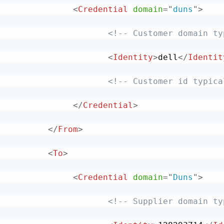
<
Credential
domain
=
"
duns
"
>
<!-- Customer domain ty
<
Identity
>
dell
</
Identit
<!-- Customer id typica
</
Credential
>
</
From
>
<
To
>
<
Credential
domain
=
"
Duns
"
>
<!-- Supplier domain ty