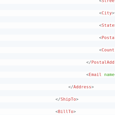
<
Stree
<
City
>
<
State
<
Posta
<
Count
</
PostalAdd
<
Email
name
</
Address
>
</
ShipTo
>
<
BillTo
>