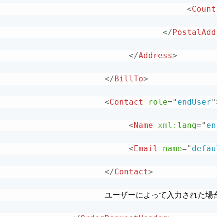
<
Count
</
PostalAdd
</
Address
>
</
BillTo
>
<
Contact
role
=
"
endUser
"
<
Name
xml:
lang
=
"
en
<
Email
name
=
"
defau
</
Contact
>
						ユーザーによって入力さ