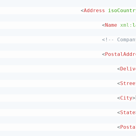
<
Address
isoCountr
<
Name
xml:
l
<!-- Compan
<
PostalAddr
<
Deliv
<
Stree
<
City
>
<
State
<
Posta