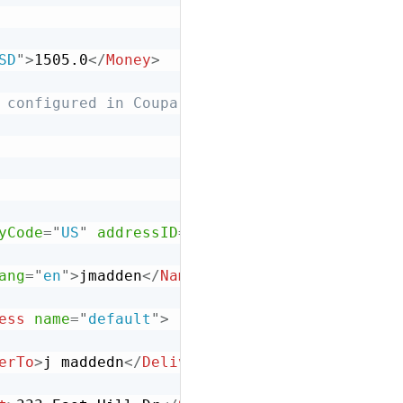
SD
"
>
1505.0
</
Money
>
 configured in Coupa -->
yCode
=
"
US
"
addressID
=
"
3119
"
>
ang
=
"
en
"
>
jmadden
</
Name
>
ess
name
=
"
default
"
>
erTo
>
j maddedn
</
DeliverTo
>