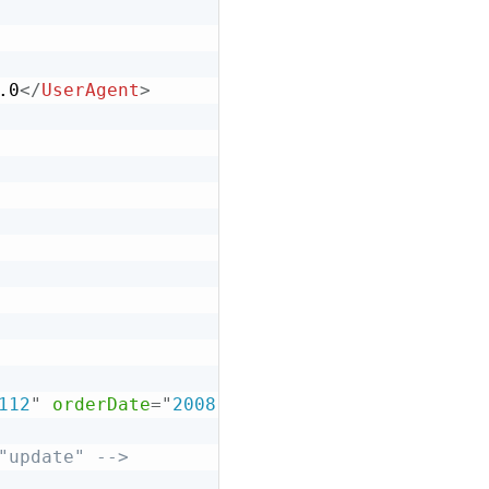
.0
</
UserAgent
>
112
"
orderDate
=
"
2008-01-07T09:14:50-08:00
"
ty
"update" -->