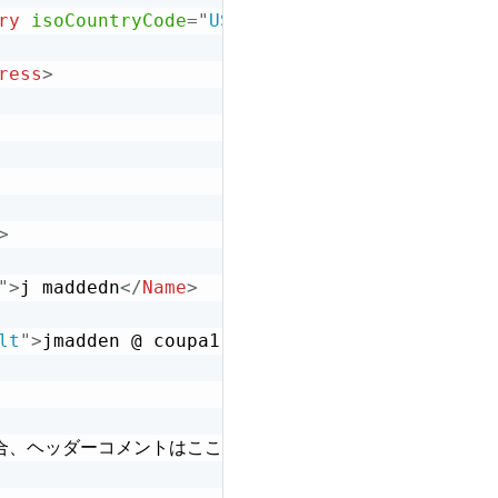
ry
isoCountryCode
=
"
US
"
>
米国
</
Country
>
ress
>
>
"
>
j maddedn
</
Name
>
lt
"
>
jmadden @ coupa1.com
</
Email
>
れた場合、ヘッダーコメントはここに入り
<
Comments
xml:
lang
=
"