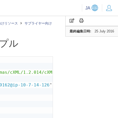
JA
向けリソース
サプライヤー向け
最終編集日時:
25 July 2016
ンプル
mas/cXML/1.2.014/cXML.dtd"
>
9162@ip-10-7-14-126
"
timestamp
=
"
2008-01-07T09