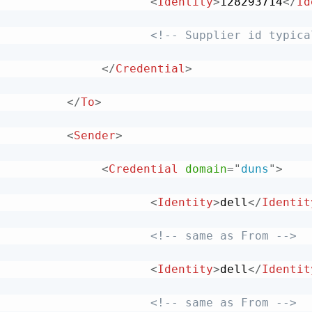
<
Identity
>
128293714
</
Id
<!-- Supplier id typica
</
Credential
>
</
To
>
<
Sender
>
<
Credential
domain
=
"
duns
"
>
<
Identity
>
dell
</
Identit
<!-- same as From -->
<
Identity
>
dell
</
Identit
<!-- same as From -->