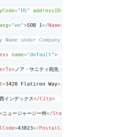
yCode
=
"
US
"
addressID
=
"
142
"
>
ang
=
"
en
"
>
SOB 1
</
Name
>
y Name under Company Information in Coupa -->
ess
name
=
"
default
"
>
erTo
>
ノア・サニティ宛先：ノアノア
</
DeliverTo
>
t
>
3420 Flatiron Way
</
Street
>
西インデックス
</
City
>
>
ニュージャージー州
</
State
>
lCode
>
43023
</
PostalCode
>