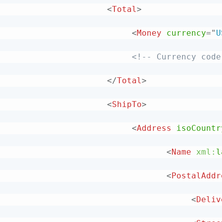
<
Total
>
<
Money
currency
=
"
U
<!-- Currency code
</
Total
>
<
ShipTo
>
<
Address
isoCountr
<
Name
xml:
l
<
PostalAddr
<
Deliv