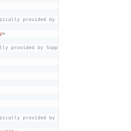
pically provided by Supplier, typically DUNS 
y
>
lly provided by Supplier, string -->
pically provided by Supplier, typically DUNS 