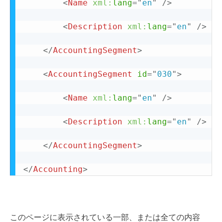
<
Name
xml:
lang
=
"
en
"
/>
<
Description
xml:
lang
=
"
en
"
/>
</
AccountingSegment
>
<
AccountingSegment
id
=
"
030
"
>
<
Name
xml:
lang
=
"
en
"
/>
<
Description
xml:
lang
=
"
en
"
/>
</
AccountingSegment
>
</
Accounting
>
このページに表示されている一部、または全ての内容