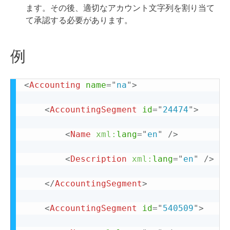
ます。その後、適切なアカウント文字列を割り当て
て承認する必要があります。
例
<
Accounting
name
=
"
na
"
>
<
AccountingSegment
id
=
"
24474
"
>
<
Name
xml:
lang
=
"
en
"
/>
<
Description
xml:
lang
=
"
en
"
/>
</
AccountingSegment
>
<
AccountingSegment
id
=
"
540509
"
>