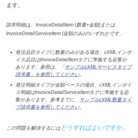
ます。
請求明細は、InvoiceDetailItem (
数量+金額)または
InvoiceDetailServiceItem
(金額のみ
)のいずれかです。
発注品目タイプに数量のみがある場合、cXMLインボ
イス品目はInvoiceDetailItem
タグに準拠する必要が
あります。参照は、「
サンプルcXMLサービスタイプ
請求書」を参照してください
。
発注明細タイプが金額ベースの場合、cXMLインボイ
ス明細はInvoiceDetailServiceItem
タグに準拠する必
要が
あります。参考までに、
サンプルcXML数量タイ
プ請求書を参照してください
。
どうすればよいですか。
この問題を解決するには