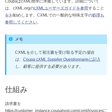
CoupaはcXML標準に準拠しています。詳細について
は、cXML.orgの
cXMLユーザーズガイドを参照
すること
を
お勧めします。CXMLでの一般的な特殊文字の
処理も
参照してください
。
メモ
CXMLを介して発注書を受け取る予定の
場合
は、
Coupa cXML Supplier Questionnaireに記入
し、顧客に提供する必要があります。
仕組み
請求書を
https://customer_instance.coupahost.com/cxml/invoicesに