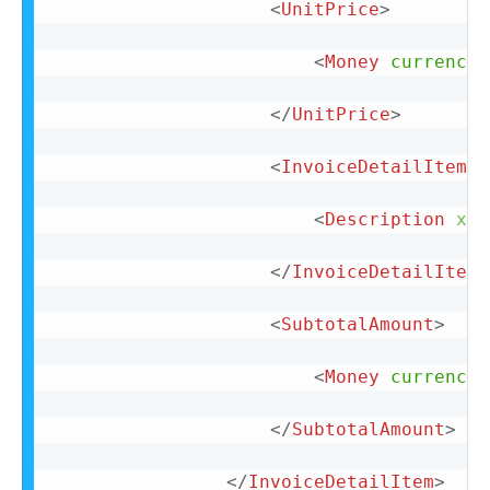
<
UnitPrice
>
<
Money
currency
=
</
UnitPrice
>
<
InvoiceDetailItemRe
<
Description
xml
</
InvoiceDetailItemR
<
SubtotalAmount
>
<
Money
currency
=
</
SubtotalAmount
>
</
InvoiceDetailItem
>