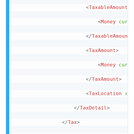
<
TaxableAmount
>
<
Money
curre
</
TaxableAmount
>
<
TaxAmount
>
<
Money
curre
</
TaxAmount
>
<
TaxLocation
xml
</
TaxDetail
>
</
Tax
>