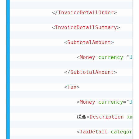
</
InvoiceDetailOrder
>
<
InvoiceDetailSummary
>
<
SubtotalAmount
>
<
Money
currency
=
"
USD
</
SubtotalAmount
>
<
Tax
>
<
Money
currency
=
"
USD
					税金
<
Description
xml
<
TaxDetail
category
=