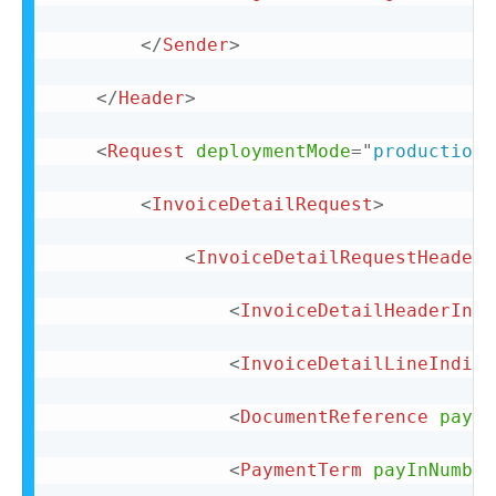
</
Sender
>
</
Header
>
<
Request
deploymentMode
=
"
production
"
<
InvoiceDetailRequest
>
<
InvoiceDetailRequestHeader
<
InvoiceDetailHeaderIndi
<
InvoiceDetailLineIndica
<
DocumentReference
paylo
<
PaymentTerm
payInNumber