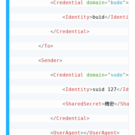
<
Credential
domain
=
"
budo
"
>
<
Identity
>
buid
</
Identity
</
Credential
>
</
To
>
<
Sender
>
<
Credential
domain
=
"
sudo
"
>
<
Identity
>
suid 127
</
Iden
<
SharedSecret
>
機密
</
Shar
</
Credential
>
<
UserAgent
>
</
UserAgent
>