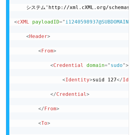
	システム'http://xml.cXML.org/schemas/cXML/1 .2... oiceDetail.dtd '>

<
cXML
payloadID
=
"
i1240598937@SUBDOMAIN.c
<
Header
>
<
From
>
<
Credential
domain
=
"
sudo
"
>
<
Identity
>
suid 127
</
Iden
</
Credential
>
</
From
>
<
To
>