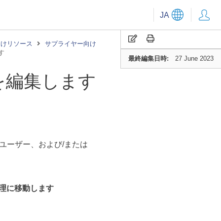
JA
向けリソース
サプライヤー向け
す
最終編集日時:
27 June 2023
を編集します
ユーザー、および/または
管理に
移動します