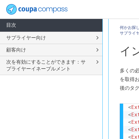
目次
何かお探
サプライ
サプライヤー向け
イ
顧客向け
次を有効にすることができます：サ
プライヤーイネーブルメント
多くの必
を取得
後のタ
<
Ex
<
Ex
<
Ex
<
Ex
<
Ex