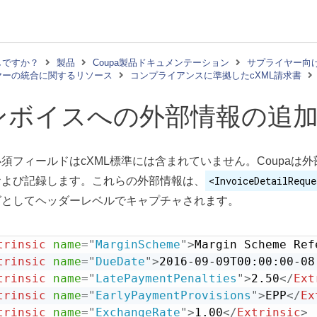
しですか？
製品
Coupa製品ドキュメンテーション
サプライヤー向
ヤーの統合に関するリソース
コンプライアンスに準拠したcXML請求書
ンボイスへの外部情報の追
須フィールドはcXML標準には含まれていません。Coupaは
<InvoiceDetailReque
および記録します。これらの外部情報は、
グとしてヘッダーレベルでキャプチャされます。
trinsic
name
=
"
MarginScheme
"
>
Margin Scheme Ref
trinsic
name
=
"
DueDate
"
>
2016-09-09T00:00:00-08
trinsic
name
=
"
LatePaymentPenalties
"
>
2.50
</
Ext
trinsic
name
=
"
EarlyPaymentProvisions
"
>
EPP
</
Ex
trinsic
name
=
"
ExchangeRate
"
>
1.00
</
Extrinsic
>