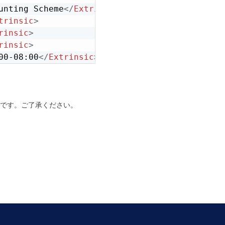
unting Scheme
</
Extrinsic
>
trinsic
>
rinsic
>
rinsic
>
00-08:00
</
Extrinsic
>
です。ご了承ください。