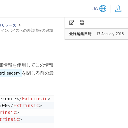
JA
けリソース
インボイスへの外部情報の追加
最終編集日時:
17 January 2018
加
外部情報を使用してこの情報
stHeader>
を閉じる前の最
erence
</
Extrinsic
>
:00
</
Extrinsic
>
rinsic
>
trinsic
>