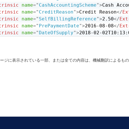
trinsic
name
=
"
CashAccountingScheme
"
>
Cash Acco
trinsic
name
=
"
CreditReason
"
>
Credit Reason
</
Ex
trinsic
name
=
"
SelfBillingReference
"
>
2.50
</
Ext
trinsic
name
=
"
PrePaymentDate
"
>
2016-08-08
</
Ext
trinsic
name
=
"
DateOfSupply
"
>
2018-02-02T10:13:
ージに表示されている一部、または全ての内容は、機械翻訳によるもの