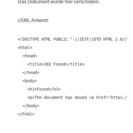
Das Dokument wurde hier verschoben.
cXML-Antwort:
<!DOCTYPE HTML PUBLIC "-//IETF//DTD HTML 2.0//EN"
<html>

  <head>

    <title>302 Found</title>

  </head>

  <body>

    <h1>Found</h1>

    <p>The document has moved <a href='https://xx
  </body>
