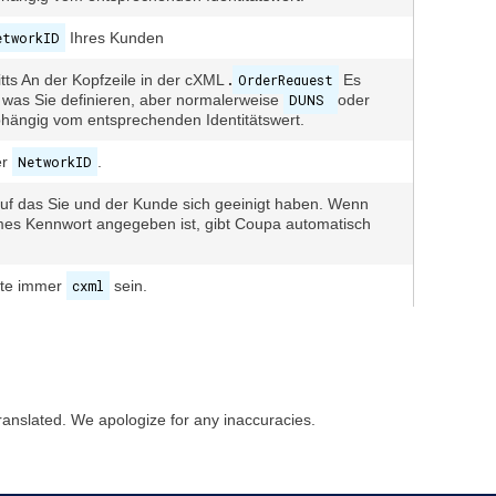
etworkID
Ihres Kunden
itts An der Kopfzeile in der cXML
.
OrderRequest
Es
, was Sie definieren, aber normalerweise
DUNS
oder
bhängig vom entsprechenden Identitätswert.
er
NetworkID
.
uf das Sie und der Kunde sich geeinigt haben. Wenn
es Kennwort angegeben ist, gibt Coupa automatisch
lte immer
cxml
sein.
ranslated. We apologize for any inaccuracies.