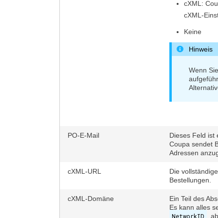
cXML: Coup
cXML-Einst
Keine
Hinweis
Wenn Sie
aufgeführ
Alternati
PO-E-Mail
Dieses Feld ist 
Coupa sendet B
Adressen anzug
cXML-URL
Die vollständig
Bestellungen.
cXML-Domäne
Ein Teil des Ab
Es kann alles s
NetworkID
, a