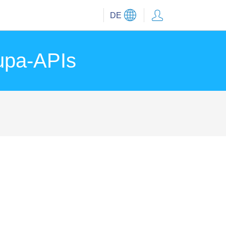
DE
upa-APIs