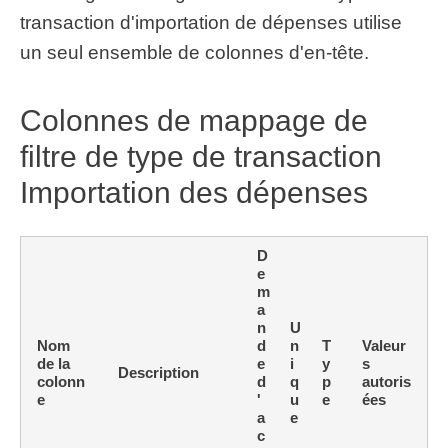
transaction d'importation de dépenses utilise
un seul ensemble de colonnes d'en-tête.
Colonnes de mappage de
filtre de type de transaction
Importation des dépenses
D
e
m
a
n
U
Nom
d
n
T
Valeur
de la
e
i
y
s
Description
colonn
d
q
p
autoris
e
'
u
e
ées
a
e
c