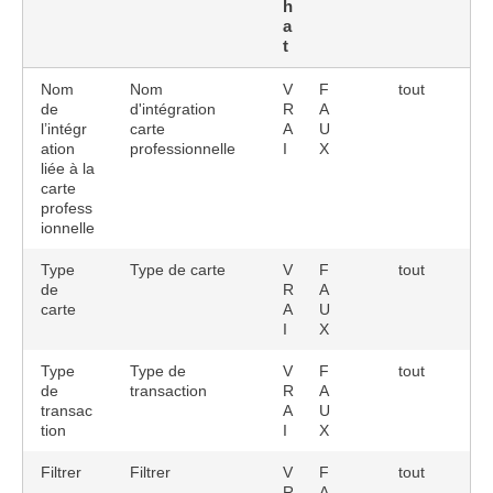
h
a
t
Nom
Nom
V
F
tout
de
d'intégration
R
A
l’intégr
carte
A
U
ation
professionnelle
I
X
liée à la
carte
profess
ionnelle
Type
Type de carte
V
F
tout
de
R
A
carte
A
U
I
X
Type
Type de
V
F
tout
de
transaction
R
A
transac
A
U
tion
I
X
Filtrer
Filtrer
V
F
tout
R
A