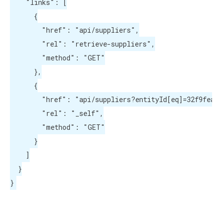
    "links": [

      {

        "href": "api/suppliers",

        "rel": "retrieve-suppliers",

        "method": "GET"

      },

      {

        "href": "api/suppliers?entityId[eq]=32f9fea2-
        "rel": "_self",

        "method": "GET"

      }

    ]

  }

}