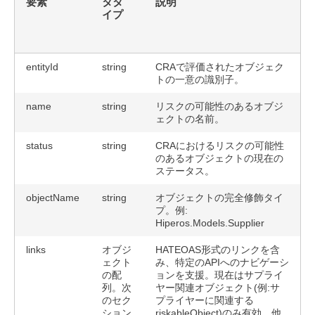
要素
タタ
説明
イプ
entityId
string
CRAで評価されたオブジェク
トの一意の識別子。
name
string
リスクの可能性のあるオブジ
ェクトの名前。
status
string
CRAにおけるリスクの可能性
のあるオブジェクトの現在の
ステータス。
objectName
string
オブジェクトの完全修飾タイ
プ。例:
Hiperos.Models.Supplier
links
オブジ
HATEOAS形式のリンクを含
ェクト
み、特定のAPIへのナビゲーシ
の配
ョンを支援。現在はサプライ
列。次
ヤー関連オブジェクト(例:サ
のセク
プライヤーに関連する
ション
riskableObject)のみ有効。他